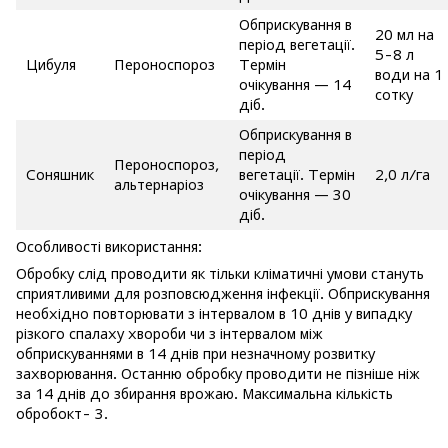
Обприскування в
20 мл на
період вегетації.
5-8 л
Цибуля
Пероноспороз
Термін
води на 1
очікування — 14
сотку
діб.
Обприскування в
період
Пероноспороз,
Соняшник
вегетації. Термін
2,0 л/га
альтернаріоз
очікування — 30
діб.
Особливості використання:
Обробку слід проводити як тільки кліматичні умови стануть
сприятливими для розповсюдження інфекції. Обприскування
необхідно повторювати з інтервалом в 10 днів у випадку
різкого спалаху хвороби чи з інтервалом між
обприскуваннями в 14 днів при незначному розвитку
захворювання. Останню обробку проводити не пізніше ніж
за 14 днів до збирання врожаю. Максимальна кількість
обробокт- 3.