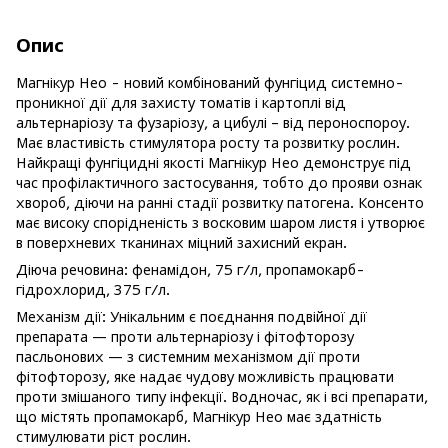
Опис
Магнікур Нео - новий комбінований фунгіцид системно-
проникної дії для захисту томатів і картоплі від
альтернаріозу та фузаріозу, а цибулі – від пероноспороу.
Має властивість стимулятора росту та розвитку рослин.
Найкращі фунгіцидні якості Магнікур Нео демонструє під
час профілактичного застосування, тобто до прояви ознак
хвороб, діючи на ранні стадії розвитку патогена. Консенто
має високу спорідненість з восковим шаром листя і утворює
в поверхневих тканинах міцний захисний екран.
Діюча речовина: фенамідон, 75 г/л, пропамокарб-
гідрохлорид, 375 г/л.
Механізм дії: Унікальним є поєднання подвійної дії
препарата — проти альтернаріозу і фітофторозу
пасльонових — з системним механізмом дії проти
фітофторозу, яке надає чудову можливість працювати
проти змішаного типу інфекції. Водночас, як і всі препарати,
що містять пропамокарб, Магнікур Нео має здатність
стимулювати ріст рослин.