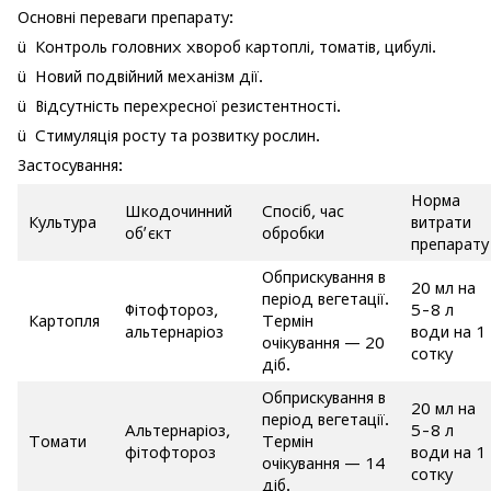
Основні переваги препарату:
ü Контроль головних хвороб картоплі, томатів, цибулі.
ü Новий подвійний механізм дії.
ü Відсутність перехресної резистентності.
ü Стимуляція росту та розвитку рослин.
Застосування:
Норма
Шкодочинний
Спосіб, час
Культура
витрати
об’єкт
обробки
препарату
Обприскування в
20 мл на
період вегетації.
Фітофтороз,
5-8 л
Картопля
Термін
альтернаріоз
води на 1
очікування — 20
сотку
діб.
Обприскування в
20 мл на
період вегетації.
Альтернаріоз,
5-8 л
Томати
Термін
фітофтороз
води на 1
очікування — 14
сотку
діб.