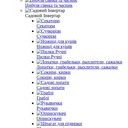
Цибуля сіянка та часник
Садовий Інвертар
Секатори
Сучкорізи
Ножиці для кущів
Пилки Ручні
Лопатки, грабельки, рыхлители, сажалки
Сокири, кирки
Садові лопати
Граблі
Рукавички
Оприскувачі