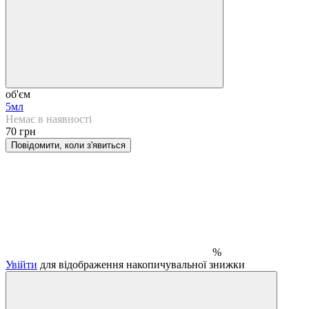
об'єм
5мл
Немає в наявності
70 грн
Повідомити, коли з'явиться
%
Увійти
для відображення накопичувальної знижки