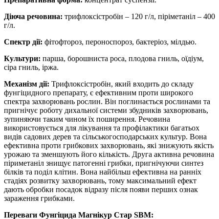
Діюча речовина:
трифлоксістробін – 120 г/л, піріметаніл – 400
г/л.
Спектр дії:
фітофтороз, пероноспороз, бактеріоз, мілдью.
Культури:
парша, борошниста роса, плодова гниль, оїдіум,
сіра гниль, іржа.
Механізм дії:
Трифлоксістробін, який входить до складу
фунгіцидного препарату, є ефективним проти широкого
спектра захворювань рослин. Він поглинається рослинами та
пригнічує роботу дихальної системи збудників захворювань,
зупиняючи таким чином їх поширення. Речовина
використовується для лікування та профілактики багатьох
видів садових дерев та сільськогосподарських культур. Вона
ефективна проти грибкових захворювань, які знижують якість
урожаю та зменшують його кількість. Друга активна речовина
піриметаніл знищує патогенні грибки, пригнічуючи синтез
білків та поділ клітин. Вона найбільш ефективна на ранніх
стадіях розвитку захворювань, тому максимальний ефект
дають обробки посадок відразу після появи перших ознак
зараження грибками.
Переваги Фунгіцида Магнікур Стар SBM: