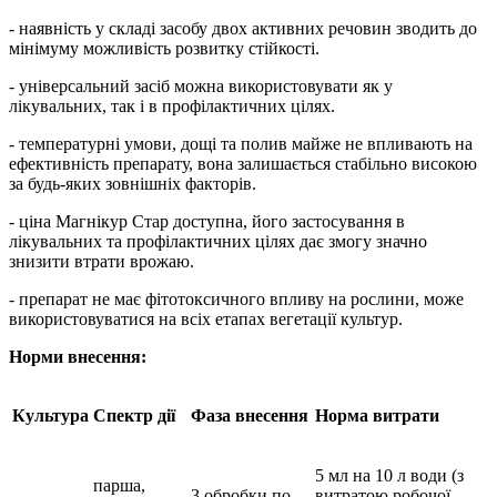
- наявність у складі засобу двох активних речовин зводить до
мінімуму можливість розвитку стійкості.
- універсальний засіб можна використовувати як у
лікувальних, так і в профілактичних цілях.
- температурні умови, дощі та полив майже не впливають на
ефективність препарату, вона залишається стабільно високою
за будь-яких зовнішніх факторів.
- ціна Магнікур Стар доступна, його застосування в
лікувальних та профілактичних цілях дає змогу значно
знизити втрати врожаю.
- препарат не має фітотоксичного впливу на рослини, може
використовуватися на всіх етапах вегетації культур.
Норми внесення:
Культура
Спектр дії
Фаза внесення
Норма витрати
5 мл на 10 л води (з
парша,
3 обробки по
витратою робочої