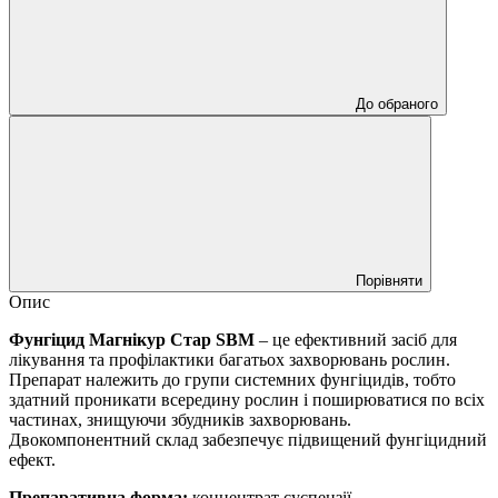
До обраного
Порівняти
Опис
Фунгіцид Магнікур Стар SBM
– це ефективний засіб для
лікування та профілактики багатьох захворювань рослин.
Препарат належить до групи системних фунгіцидів, тобто
здатний проникати всередину рослин і поширюватися по всіх
частинах, знищуючи збудників захворювань.
Двокомпонентний склад забезпечує підвищений фунгіцидний
ефект.
Препаративна форма:
концентрат суспензії.