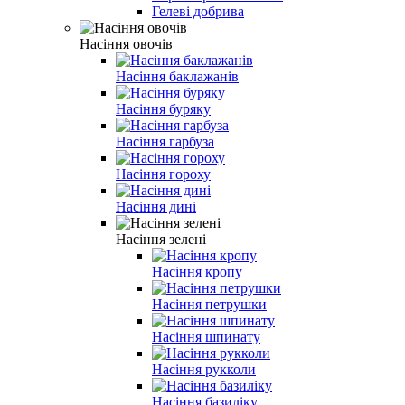
Гелеві добрива
Насіння овочів
Насіння баклажанів
Насіння буряку
Насіння гарбуза
Насіння гороху
Насіння дині
Насіння зелені
Насіння кропу
Насіння петрушки
Насіння шпинату
Насіння рукколи
Насіння базиліку