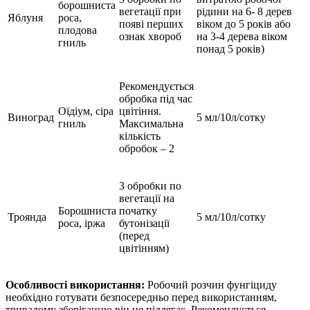
борошниста
вегетації при
рідини на 6- 8 дерев
Яблуня
роса,
появі перших
віком до 5 років або
плодова
ознак хвороб
на 3-4 дерева віком
гниль
понад 5 років)
Рекомендується
обробка під час
Оїдіум, сіра
цвітіння.
Виноград
5 мл/10л/сотку
гниль
Максимальна
кількість
обробок – 2
3 обробки по
вегетації на
Борошниста
початку
Троянда
5 мл/10л/сотку
роса, іржа
бутонізації
(перед
цвітінням)
Особливості використання:
Робочий розчин фунгіциду
необхідно готувати безпосередньо перед використанням,
тривалому зберіганню він не підлягає. Рекомендується