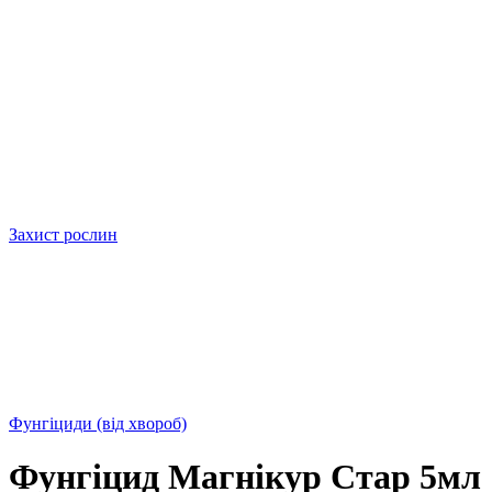
Захист рослин
Фунгіциди (від хвороб)
Фунгіцид Магнікур Стар 5мл