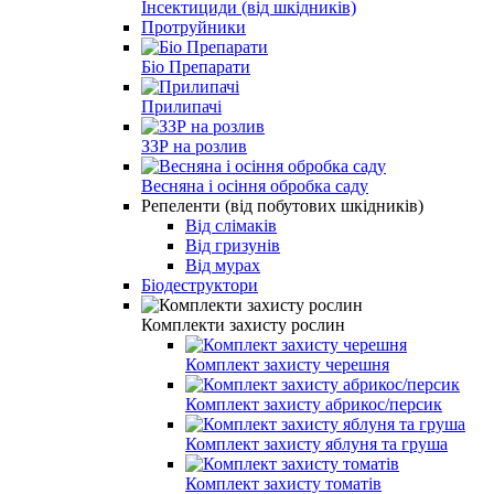
Інсектициди (від шкідників)
Протруйники
Біо Препарати
Прилипачі
ЗЗР на розлив
Весняна і осіння обробка саду
Репеленти (від побутових шкідників)
Від слімаків
Від гризунів
Від мурах
Біодеструктори
Комплекти захисту рослин
Комплект захисту черешня
Комплект захисту абрикос/персик
Комплект захисту яблуня та груша
Комплект захисту томатів