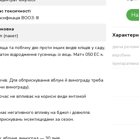
ас токсичності
На
сифікація ВООЗ: III
аковка
Характери
л (пакет)
діюча речови
а та побічну дію проти інших видів кліщів у саду,
ток відродження гусениць із яєць. Матч 050 ЕС к.
виробник
препаративн
очів. Для обприскування яблуні й винограду треба
чи винограду).
ночас не впливає на корисні види ентомой
ає негативного впливу на бджіл і довкілля.
прискувань інсектицидами за сезон.
; яблуня, виноград — 30 днів.