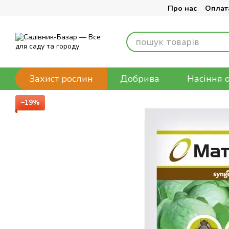
Перейти до основного контенту
Про нас
Оплата
Захист рослин
Добрива
Насіння 
−19%