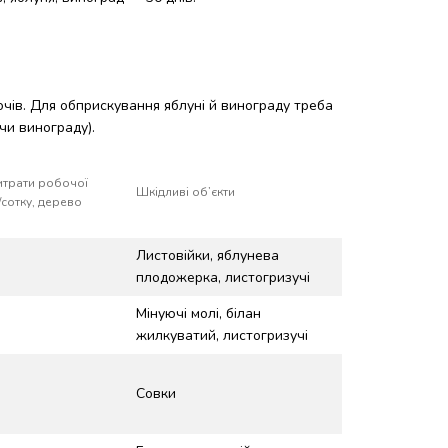
очів. Для обприскування яблуні й винограду треба
чи винограду).
итрати робочої
Шкідливі об’єкти
/сотку, дерево
Листовійки, яблунева
плодожерка, листогризучі
Мінуючі молі, білан
жилкуватий, листогризучі
Совки