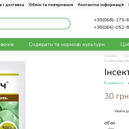
 і доставка
Обмін та повернення
Контактна інформація
+38(068)-175-
+38(066)-052-
овочів
Сидерати та кормові культури
Циб
Головна
За
Інсектициди (ві
Інсек
В наявності
30 грн
Увійти
дл
%
об'єм