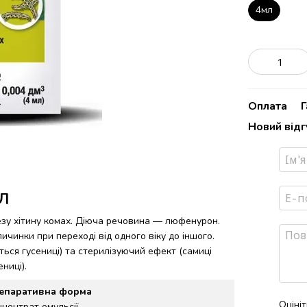
4мл
Оплата
Г
Новий від
Л
тезу хітину комах. Діюча речовина — люфенурон.
чинки при переході від одного віку до іншого.
ься гусениці) та стерилізуючий ефект (самиці
ниці).
епаративна форма
Оціні
центрат емульсії