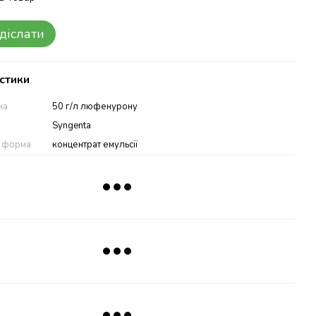
діслати
стики
на
50 г/л люфенурону
Syngenta
а форма
концентрат емульсії