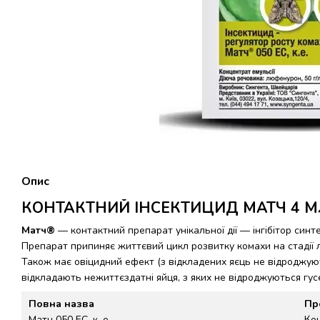
Опис
КОНТАКТНИЙ ІНСЕКТИЦИД МАТЧ 4 М
Матч®
— контактний препарат унікальної дії — інгібітор син
Препарат припиняє життєвий цикл розвитку комахи на стадії ли
Також має овіцидний ефект (з відкладених яєць не відроджуют
відкладають нежиттєздатні яйця, з яких не відроджуються гусе
Повна назва
Пр
Матч 050 ЕС, к. е.
Кон