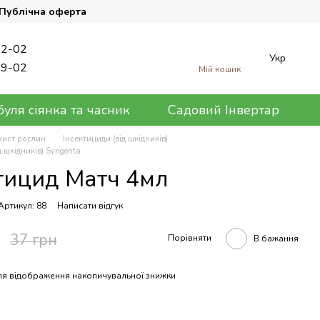
Публічна оферта
62-02
Укр
89-02
Мій кошик
уля сіянка та часник
Садовий Інвертар
хист рослин
Інсектициди (від шкідників)
д шкідників) Syngenta
тицид Матч 4мл
Артикул: 88
Написати відгук
37 грн
Порівняти
В бажання
я відображення накопичувальної знижки