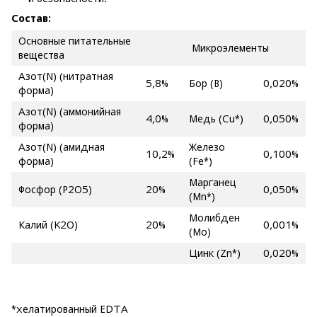
Состав:
Основные питательные
Микроэлементы
вещества
Азот(N) (нитратная
5,8%
Бор (B)
0,020%
форма)
Азот(N) (аммонийная
4,0%
Медь (Cu*)
0,050%
форма)
Азот(N) (амидная
Железо
10,2%
0,100%
форма)
(Fe*)
Марганец
Фосфор (P2O5)
20%
0,050%
(Mn*)
Молибден
Калий (K2O)
20%
0,001%
(Mo)
Цинк (Zn*)
0,020%
*хелатированный EDTA