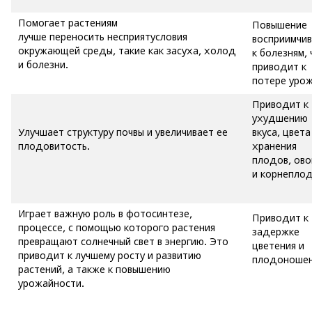
Помогает растениям
Повышение
лучше переносить несприятусловия
восприимчи
окружающей среды, такие как засуха, холод
к болезням, 
и болезни.
приводит к
потере урож
Приводит к
ухудшению
Улучшает структуру почвы и увеличивает ее
вкуса, цвета
плодовитость.
хранения
плодов, ов
и корнеплод
Играет важную роль в фотосинтезе,
Приводит к
процессе, с помощью которого растения
задержке
превращают солнечный свет в энергию. Это
цветения и
приводит к лучшему росту и развитию
плодоношен
растений, а также к повышению
урожайности.