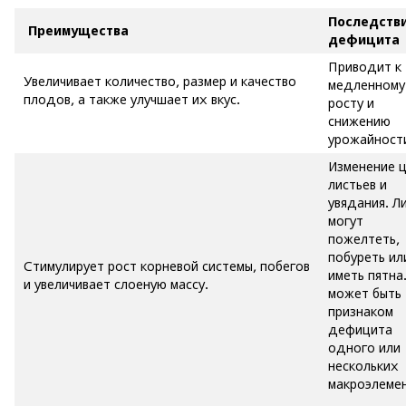
Последств
Преимущества
дефицита
Приводит к
Увеличивает количество, размер и качество
медленному
плодов, а также улучшает их вкус.
росту и
снижению
урожайност
Изменение 
листьев и
увядания. Л
могут
пожелтеть
побуреть ил
Стимулирует рост корневой системы, побегов
иметь пятна
и увеличивает слоеную массу.
может быть
признаком
дефицита
одного или
нескольких
макроэлемен