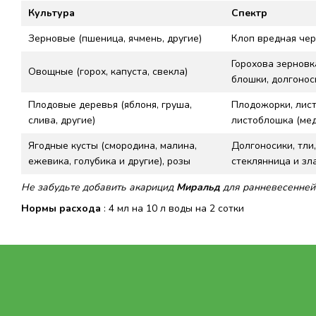
Культура
Спектр
Зерновые (пшеница, ячмень, другие)
Клоп вредная чер
Горохова зерновка
Овощные (горох, капуста, свекла)
блошки, долгонос
Плодовые деревья (яблоня, груша,
Плодожорки, лист
слива, другие)
листоблошка (мед
Ягодные кусты (смородина, малина,
Долгоносики, тли
ежевика, голубика и другие), розы
стеклянница и зла
Не забудьте добавить акарицид
Миральд
для ранневесенней
Нормы расхода
: 4 мл на 10 л воды на 2 сотки