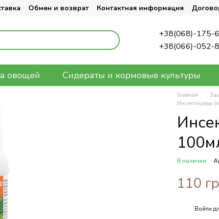
ставка
Обмен и возврат
Контактная информация
Догово
+38(068)-175-
+38(066)-052-
а овощей
Сидераты и кормовые культуры
Главная
За
Инсектициды (о
Инсе
100м
В наличии
А
110 г
Войти
дл
%