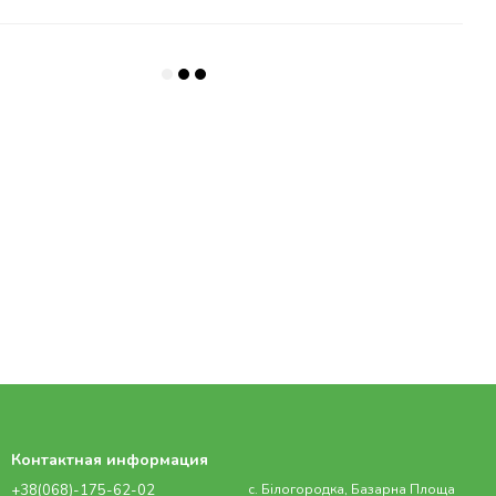
Контактная информация
+38(068)-175-62-02
с. Білогородка, Базарна Площа