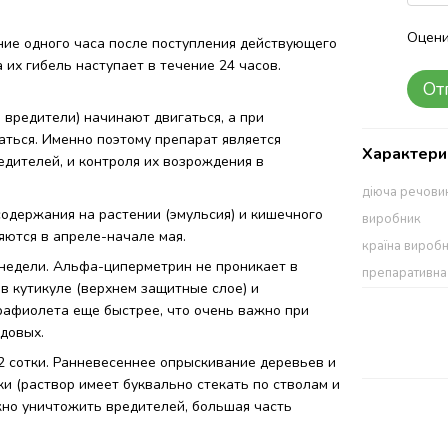
Оцени
ние одного часа после поступления действующего
их гибель наступает в течение 24 часов.
От
вредители) начинают двигаться, а при
ться. Именно поэтому препарат является
Характери
дителей, и контроля их возрождения в
діюча речови
одержания на растении (эмульсия) и кишечного
виробник
яются в апреле-начале мая.
країна вироб
 недели. Альфа-циперметрин не проникает в
препаративн
 в кутикуле (верхнем защитные слое) и
трафиолета еще быстрее, что очень важно при
одовых.
2 сотки. Ранневесеннее опрыскивание деревьев и
и (раствор имеет буквально стекать по стволам и
жно уничтожить вредителей, большая часть