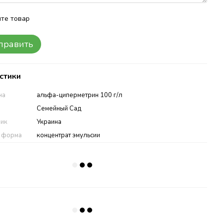
те товар
править
стики
на
альфа-циперметрин 100 г/л
Семейный Сад
ник
Украина
а форма
концентрат эмульсии