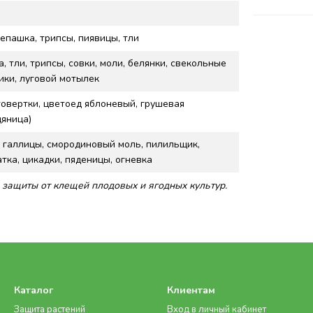
епашка, трипсы, пиявицы, тли
, тли, трипсы, совки, моли, белянки, свекольные
ики, луговой мотылек
овертки, цветоед яблоневый, грушевая
яница)
, галлицы, смородиновый моль, пилильщик,
тка, цикадки, пяденицы, огневка
 защиты от клещей плодовых и ягодных культур.
Каталог
Клиентам
Защита растений
Вход в личный кабинет