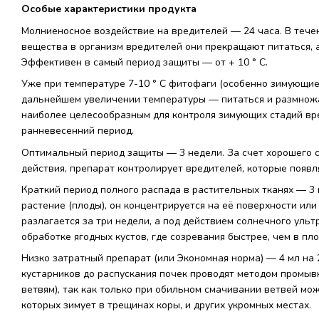
Особые характеристики продукта
Молниеносное воздействие на вредителей — 24 часа. В тече
вещества в организм вредителей они прекращают питаться, а 
Эффективен в самый период защиты — от + 10 ° С.
Уже при температуре 7-10 ° С фитофаги (особенно зимующие 
дальнейшем увеличении температуры — питаться и размножа
наиболее целесообразным для контроля зимующих стадий вре
ранневесенний период.
Оптимальный период защиты — 3 недели. За счет хорошего с
действия, препарат контролирует вредителей, которые появл
Краткий период полного распада в растительных тканях — 3
растение (плоды), он концентрируется на её поверхности или
разлагается за три недели, а под действием солнечного уль
обработке ягодных кустов, где созревания быстрее, чем в пл
Низко затратный препарат (или Экономная норма) — 4 мл на 
кустарников до распускания почек проводят методом промывк
ветвям), так как только при обильном смачивании ветвей мо
которых зимует в трещинах коры, и других укромных местах.