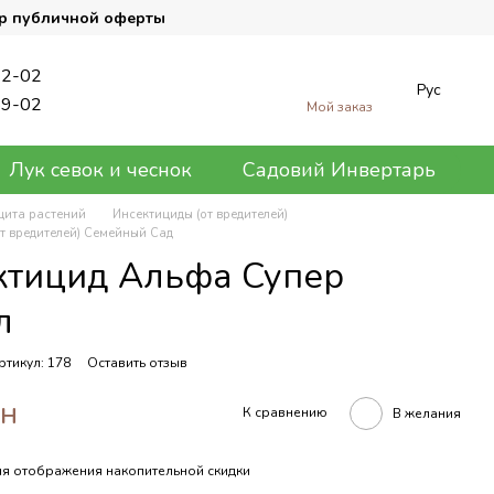
р публичной оферты
62-02
Рус
89-02
Мой заказ
Лук севок и чеснок
Садовий Инвертарь
щита растений
Инсектициды (от вредителей)
т вредителей) Семейный Сад
ктицид Альфа Супер
л
ртикул: 178
Оставить отзыв
рн
К сравнению
В желания
я отображения накопительной скидки