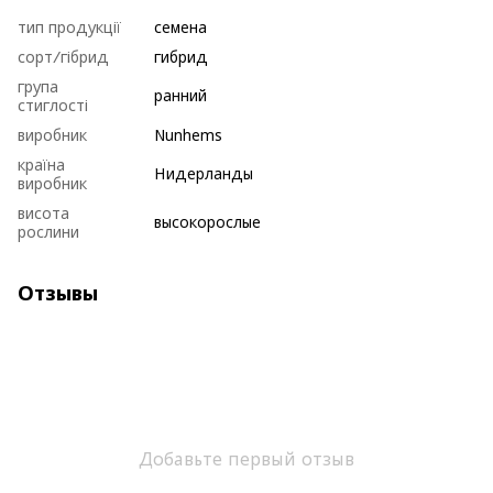
тип продукції
семена
сорт/гібрид
гибрид
група
ранний
стиглості
виробник
Nunhems
країна
Нидерланды
виробник
висота
высокорослые
рослини
Отзывы
Добавьте первый отзыв