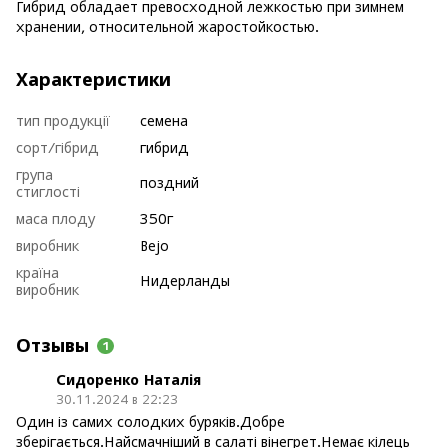
Гибрид обладает превосходной лежкостью при зимнем
хранении, относительной жаростойкостью.
Характеристики
тип продукції
семена
сорт/гібрид
гибрид
група
поздний
стиглості
маса плоду
350г
виробник
Bejo
країна
Нидерланды
виробник
Отзывы
1
Сидоренко Наталія
30.11.2024 в 22:23
Один із самих солодких буряків.Добре
зберігається.Найсмачніший в салаті вінегрет.Немає кілець