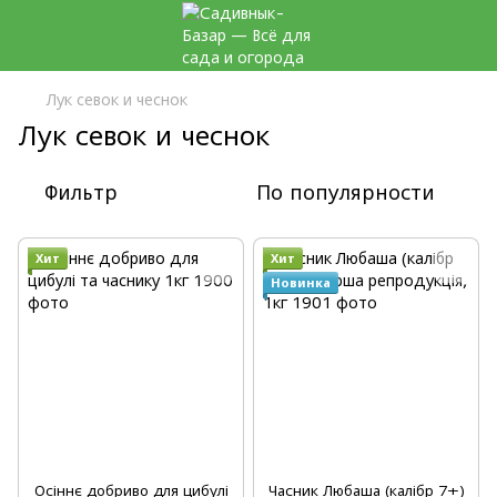
Лук севок и чеснок
Лук севок и чеснок
Фильтр
По популярности
Хит
Хит
Новинка
Осіннє добриво для цибулі
Часник Любаша (калібр 7+)