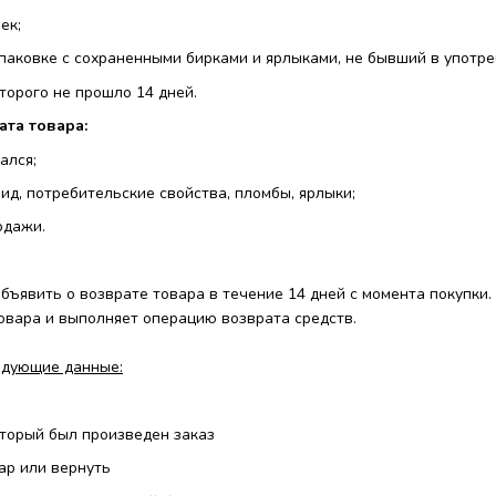
ек;
упаковке с сохраненными бирками и ярлыками, не бывший в употре
оторого не прошло 14 дней.
ата товара:
ался;
вид, потребительские свойства, пломбы, ярлыки;
одажи.
бъявить о возврате товара в течение 14 дней с момента покупки
овара и выполняет операцию возврата средств.
едующие данные:
оторый был произведен заказ
ар или вернуть