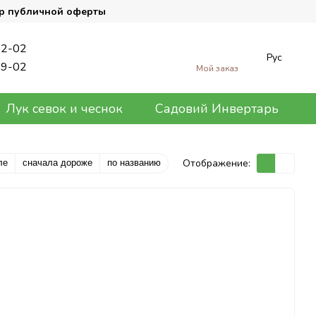
р публичной оферты
62-02
Рус
89-02
Мой заказ
Лук севок и чеснок
Садовий Инвертарь
Отображение:
ле
сначала дороже
по названию