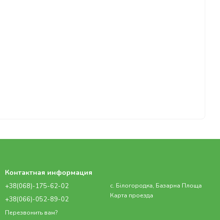
Контактная информация
+38(068)-175-62-02
с. Білогородка, Базарна Площа
Карта проезда
+38(066)-052-89-02
Перезвонить вам?