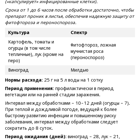
(«капсулирует» инфицированные клетки).
Срока от 1 до 6 часов после обработки достаточно, чтобы
препарат проник в листья, обеспечив надежную защиту от
фитофтороза и пероноспороза.
Культура
Спектр
Картофель, томаты и
Фитофтороз, ложная
огурцы (в том числе
мучнистая роса
тепличные), лук (кроме на
(пероноспороз)
перо)
Виноград
Милдью
Нормы расхода
: 25 г на 5 л воды на 1 сотку
Период применения:
профилактически в период
вегетации или на ранней стадии заражения.
Интервал между обработками – 10-12 дней (огурцы – 7).
При теплой и дождливой погоде, ведущей к более
быстрому развитию инфекции и повышенному риску
заболевания, интервал между обработками следует
сократить до 8 суток.
Период ожидания (дней)
: виноград – 28, лук – 21,