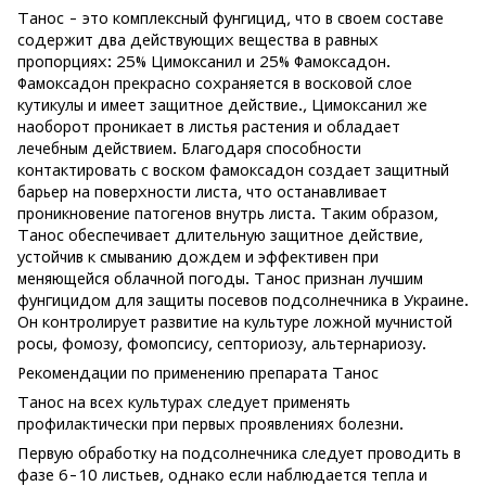
Танос - это комплексный фунгицид, что в своем составе
содержит два действующих вещества в равных
пропорциях: 25% Цимоксанил и 25% Фамоксадон.
Фамоксадон прекрасно сохраняется в восковой слое
кутикулы и имеет защитное действие., Цимоксанил же
наоборот проникает в листья растения и обладает
лечебным действием. Благодаря способности
контактировать с воском фамоксадон создает защитный
барьер на поверхности листа, что останавливает
проникновение патогенов внутрь листа. Таким образом,
Танос обеспечивает длительную защитное действие,
устойчив к смыванию дождем и эффективен при
меняющейся облачной погоды. Танос признан лучшим
фунгицидом для защиты посевов подсолнечника в Украине.
Он контролирует развитие на культуре ложной мучнистой
росы, фомозу, фомопсису, септориозу, альтернариозу.
Рекомендации по применению препарата Танос
Танос на всех культурах следует применять
профилактически при первых проявлениях болезни.
Первую обработку на подсолнечника следует проводить в
фазе 6-10 листьев, однако если наблюдается тепла и