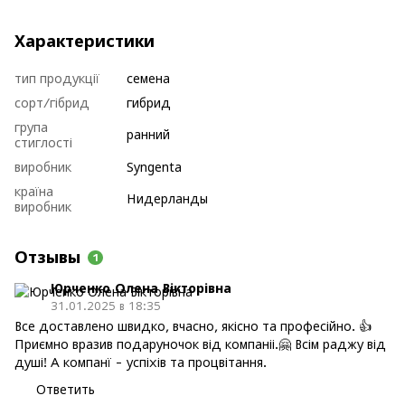
Характеристики
тип продукції
семена
сорт/гібрид
гибрид
група
ранний
стиглості
виробник
Syngenta
країна
Нидерланды
виробник
Отзывы
1
Юрченко Олена Вікторівна
31.01.2025 в 18:35
Все доставлено швидко, вчасно, якісно та професійно. 👍
Приємно вразив подаруночок від компаніі.🤗 Всім раджу від
душі! А компанї - успіхів та процвітання.
Ответить