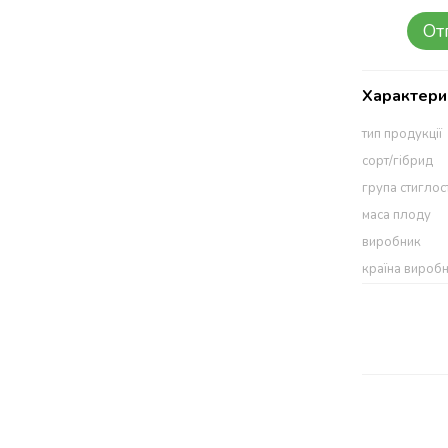
От
Характери
тип продукції
сорт/гібрид
група стиглос
маса плоду
виробник
країна вироб