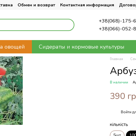
ставка
Обмен и возврат
Контактная информация
Догово
+38(068)-175-
+38(066)-052-
а овощей
Сидераты и кормовые культуры
Главная
Се
Арбу
В наличии
А
390 г
Войти
дл
%
кількість
5шт
10