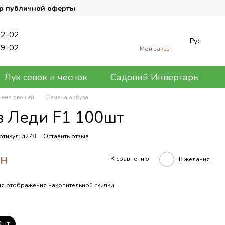
р публичной оферты
62-02
Рус
89-02
Мой заказ
Лук севок и чеснок
Садовий Инвертарь
мена овощей
Семена арбуза
з Леди F1 100шт
ртикул: л278
Оставить отзыв
рн
К сравнению
В желания
я отображения накопительной скидки
0шт