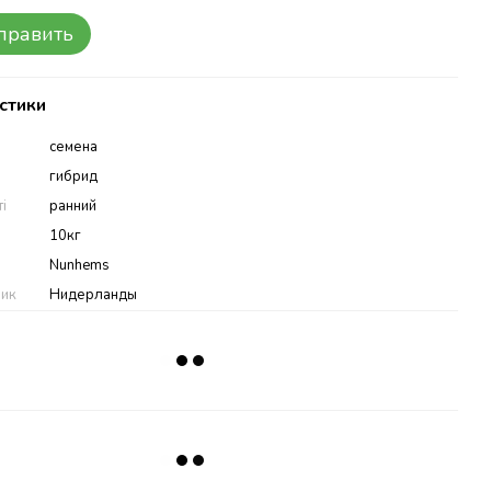
править
стики
семена
гибрид
ті
ранний
10кг
Nunhems
ник
Нидерланды