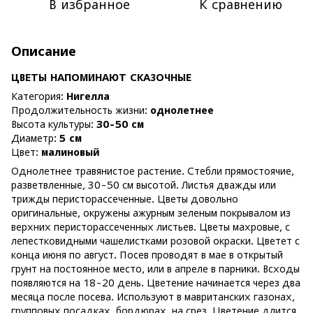
В избранное
К сравнению
Описание
ЦВЕТЫ НАПОМИНАЮТ СКАЗОЧНЫЕ
Категория:
Нигелла
Продолжительность жизни:
однолетнее
Высота культуры:
30-50 см
Диаметр:
5 см
Цвет:
малиновый
Однолетнее травянистое растение. Стебли прямостоячие,
разветвленные, 30-50 см высотой. Листья дважды или
трижды перисторассеченные. Цветы довольно
оригинальные, окружены ажурным зеленым покрывалом из
верхних перисторассеченных листьев. Цветы махровые, с
лепестковидными чашелистками розовой окраски. Цветет с
конца июня по август. Посев проводят в мае в открытый
грунт на постоянное место, или в апреле в парники. Всходы
появляются на 18-20 день. Цветение начинается через два
месяца после посева. Используют в мавританских газонах,
групповых посадках, бордюрах, на срез. Цветение длится