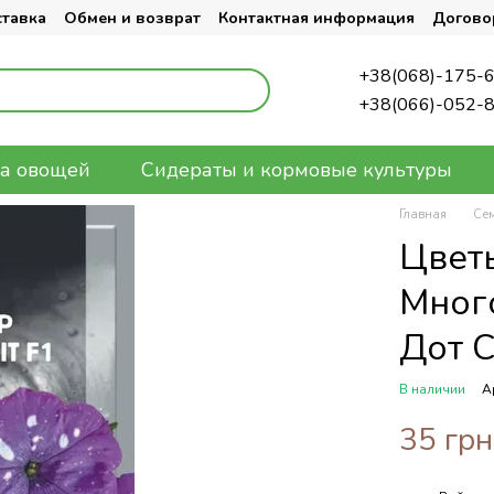
ставка
Обмен и возврат
Контактная информация
Догово
+38(068)-175-
+38(066)-052-
а овощей
Сидераты и кормовые культуры
Главная
Се
Цвет
Мног
Дот С
В наличии
А
35 грн