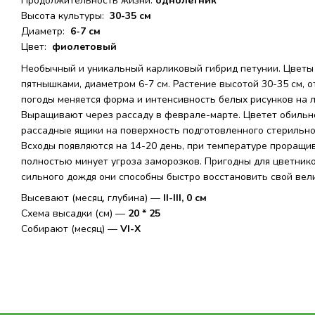
Продолжительность жизни:
однолетник
Высота культуры:
30-35 см
Диаметр:
6-7 см
Цвет:
фиолетовый
Необычный и уникальный карликовый гибрид петунии. Цветы
пятнышками, диаметром 6-7 см. Растение высотой 30-35 см, о
погоды меняется форма и интенсивность белых рисунков на л
Выращивают через рассаду в феврале-марте. Цветет обильно
рассадные ящики на поверхность подготовленного стерильног
Всходы появляются на 14-20 день, при температуре проращи
полностью минует угроза заморозков. Пригодны для цветнико
сильного дождя они способны быстро восстановить свой вел
Высевают (месяц, глубина) —
II-III, 0 см
Схема высадки (см) —
20 * 25
Собирают (месяц) —
VI-X