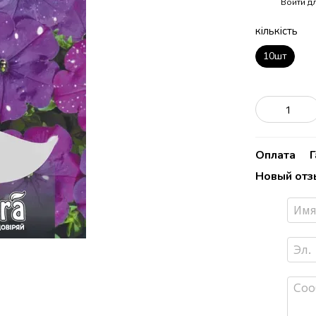
Войти
дл
%
кількість
10шт
Оплата
Новый отз