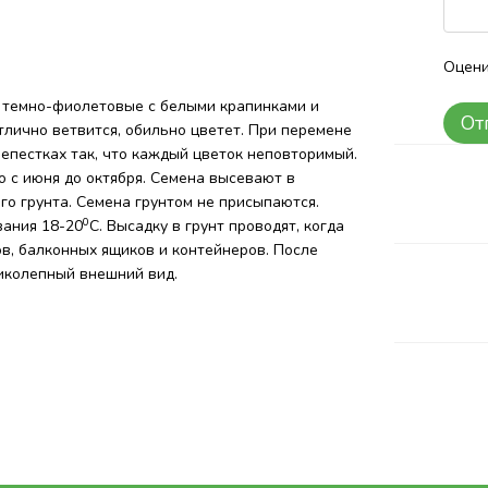
Оцени
 темно-фиолетовые с белыми крапинками и
От
тлично ветвится, обильно цветет. При перемене
епестках так, что каждый цветок неповторимый.
 с июня до октября. Семена высевают в
о грунта. Семена грунтом не присыпаются.
0
вания 18-20
С. Высадку в грунт проводят, когда
в, балконных ящиков и контейнеров. После
иколепный внешний вид.