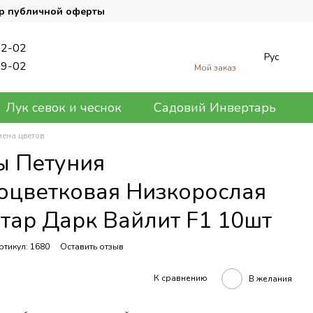
р публичной оферты
62-02
Рус
89-02
Мой заказ
Лук севок и чеснок
Садовий Инвертарь
мена цветов
ы Петуния
оцветковая Низкорослая
тар Дарк Вайлит F1 10шт
ртикул: 1680
Оставить отзыв
К сравнению
В желания