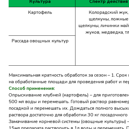
Культура
Спектр
действия
Картофель
К
олорадский
жук,
щелкуны, ложные
щелкуны, личинки май
жуков, медведка, т
Рассада
овощных
культур
Максимальная
кратность
обработок
за сезон – 1.
Срок
на
обработанные
площади
для
проведения
работ
и
пе
Способ
применения
:
Опрыскивание клубней (картофель) – для приготовлен
500 мл воды и перемешать. Готовый раствор равноме
посадкой и перемешать их. Дождаться полного высых
раствора достаточно для обработки 30 кг посадочного
Замачивание корневой системы (овощные культуры) –
15мл препарата растворить в 1л воды и перемешать. 