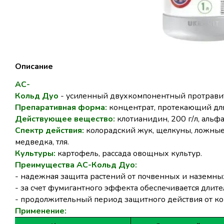
Описание
АС-
Кольд
Дуо
-
усиленный
двухкомпонентный
протрави
Препаративная
форма:
концентрат,
протекающий
дл
Действующее
вещество
:
клотианидин
, 200 г/л, альф
Спектр
действия
:
колорадский жук, щелкуны, ложные
медведка, тля.
Культуры
:
картофель, рассада овощных культур.
Преимущества
АС-
Кольд
Дуо
:
-
надежная
защита
растений
от
почвенных
и
наземны
- за
счет
фумигантного
эффекта
обеспечивается
длите
-
продолжительный
период
защитного
действия
от
ко
Применение
: