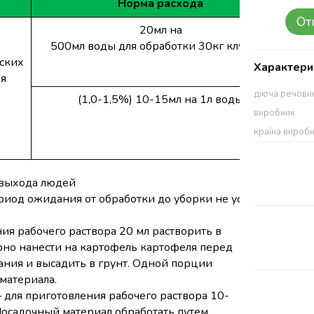
Норма
расхода
От
20мл на
500мл
воды
для
обработки
30кг
клубней
ских
Характери
ля
діюча речови
(1,0-1,5%) 10-15мл на 1л
воды
За
виробник
країна вироб
выхода
людей
риод
ожидания
от
обработки
до
уборки
не
устанавливаетс
ия рабочего раствора 20 мл растворить в
рно нанести на картофель картофеля перед
ания и высадить в грунт. Одной порции
 материала.
 для приготовления рабочего раствора 10-
Посадочный материал обработать путем