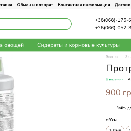
ставка
Обмен и возврат
Контактная информация
Догово
+38(068)-175-
+38(066)-052-
а овощей
Сидераты и кормовые культуры
Главная
За
Прот
В наличии
А
900 г
Войти
дл
%
об'єм
100мл