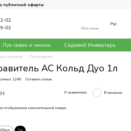
р публичной оферты
62-02
Рус
89-02
Мой заказ
Лук севок и чеснок
Садовий Инвертарь
щита растений
Протравители
равитель АС Кольд Дуо 1л
ртикул: 1249
Оставить отзыв
рн
К сравнению
В желания
я отображения накопительной скидки
500мл
1л