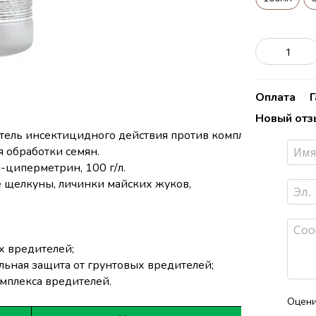
Оплата
Новый отз
тель
инсектицидного
действия
против
комплекса
вредите
я
обработки
семян
.
а-
циперметрин
, 100 г/л.
 щелкуны, личинки майских жуков,
х
вредителей
;
льная
защита
от
грунтовых
вредителей
;
мплекса
вредителей
.
Оцени