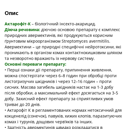
Опис
Актарофіт
-К
–
біологічний інсекто-акарицид.
Діюча речовина:
діючою основою препарату є комплекс
природних
авермектинів
, які продукуються корисним
ґрунтовим мікроорганізмом Streptomyces avermitilis.
Авермектини – це природні специфічні
нейротоксини
, які
проникають в організм комах
контактнокишковим
шляхом
та незворотно вражають їх нервову систему.
Основні переваги препарату:
• Перші ознаки дії препарату, припинення живлення,
можна спостерігати через 6–8 годин при обробці проти
листогризучих шкідників і через 12–16 годин – проти
сисних. Масова загибель шкідників настає на 1-3 добу
після обробки, а максимальний ефект досягається на 3-5
добу. Захисний ефект препарату за сприятливих умов
триває до 20 днів.
• Актарофіт К в регламентованих нормах нетоксичний для
кокценелід (сонечок), павуків, хижих клопів, паразитуючих
комах і турунів, дощових черв’яків та інших.
• Здатність авермектинів швидко розкладатися в