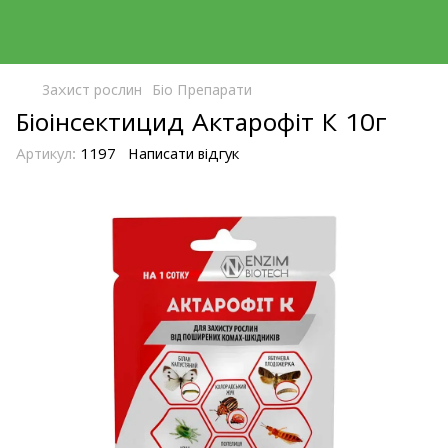
Захист рослин
Біо Препарати
Біоінсектицид Актарофіт К 10г
Артикул:
1197
Написати відгук