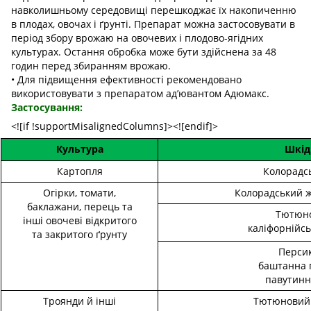
навколишньому середовищі перешкоджає їх накопиченню
в плодах, овочах і ґрунті. Препарат можна застосовувати в
період збору врожаю на овочевих і плодово-ягідних
культурах. Остання обробка може бути здійснена за 48
годин перед збиранням врожаю.
• Для підвищення ефективності рекомендовано
використовувати з препаратом ад’ювантом Адюмакс.
Застосування:
<![if !supportMisalignedColumns]><![endif]>
Культура
Шкід
Картопля
Колорадс
Огірки, томати,
Колорадський ж
баклажани, перець та
Тютюно
інші овочеві відкритого
каліфорнійс
та закритого ґрунту
Персик
баштанна 
павутинн
Троянди
й інші
Тютюновий 