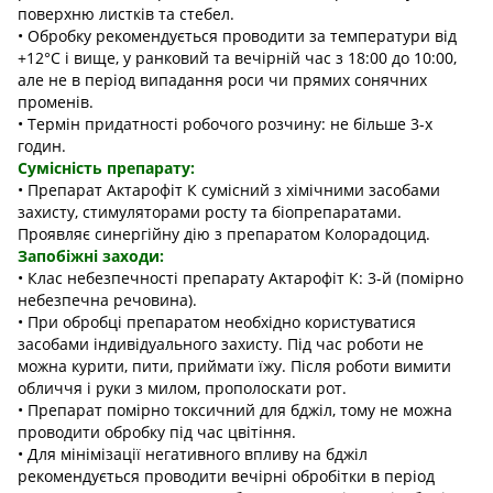
поверхню листків та стебел.
• Обробку рекомендується проводити за температури від
+12°С і вище, у ранковий та вечірній час з 18:00 до 10:00,
але не в період випадання роси чи прямих сонячних
променів.
• Термін придатності робочого розчину: не більше 3-х
годин.
Сумісність препарату:
• Препарат Актарофіт К сумісний з хімічними засобами
захисту, стимуляторами росту та біопрепаратами.
Проявляє синергійну дію з препаратом
Колорадоцид
.
Запобіжні заходи:
• Клас небезпечності препарату Актарофіт К: 3-й (помірно
небезпечна речовина).
• При обробці препаратом необхідно користуватися
засобами індивідуального захисту. Під час роботи не
можна курити, пити, приймати їжу. Після роботи вимити
обличчя і руки з милом, прополоскати рот.
• Препарат помірно токсичний для бджіл, тому не можна
проводити обробку під час цвітіння.
• Для мінімізації негативного впливу на бджіл
рекомендується проводити вечірні обробітки в період