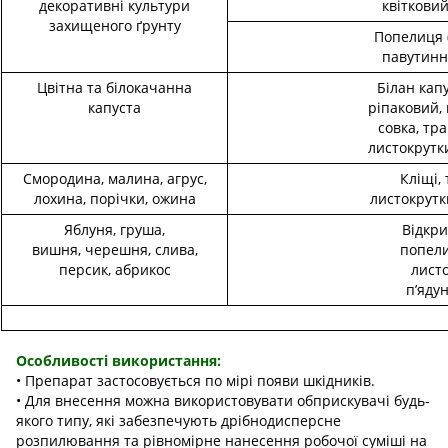
декоративні культури
квіткови
захищеного ґрунту
Попелиця (
павутинн
Цвітна та білокачанна
Білан кап
капуста
ріпаковий,
совка, тра
листокрутки
Смородина, малина,
агрус
,
Кліщі, 
лохина, порічки, ожина
листокрутк
Яблуня, груша,
Відкри
вишня, черешня, слива,
попели
персик, абрикос
лист
п’яду
Особливості використання:
• Препарат застосовується по мірі появи шкідників.
• Для внесення можна використовувати обприскувачі будь-
якого типу, які забезпечують дрібнодисперсне
розпилювання та рівномірне нанесення робочої суміші на