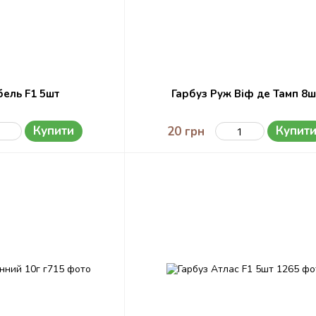
бель F1 5шт
Гарбуз Руж Віф де Тамп 8ш
Купити
Купит
20 грн