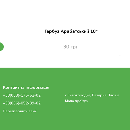
Гарбуз Арабатський 10г
и
30 грн
Контактна інформація
+38(068)-175-62-02
с. Білогородка, Базарна Площа
Мапа проїзду
+38(066)-052-89-02
Передзвонити вам?