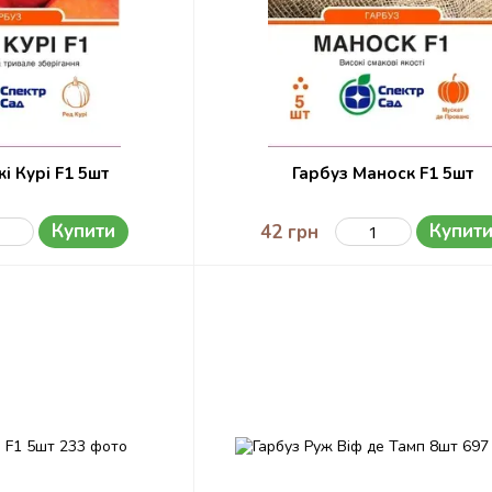
і Курі F1 5шт
Гарбуз Маноск F1 5шт
Купити
Купит
42 грн