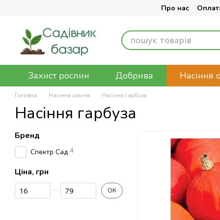
Перейти до основного контенту
Про нас
Оплата
Захист рослин
Добрива
Насіння 
Головна
Насіння овочів
Насіння гарбуза
Насіння гарбуза
Бренд
4
Спектр Сад
Ціна, грн
Від Ціна, грн
До Ціна, грн
ОК