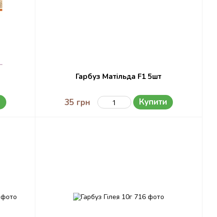
Гарбуз Матільда F1 5шт
и
Купити
35 грн