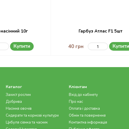
онасінний 10г
Гарбуз Атлас F1 5шт
Купити
Купит
40 грн
Каталог
Клієнтам
Захист рослин
Вхід до кабінету
Добрива
Про нас
Насіння овочів
Оплата і доставка
Сидерати та кормові культури
Обмін та повернення
Цибуля сіянка та часник
Контактна інформація