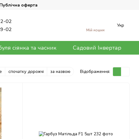
Публічна оферта
62-02
Укр
89-02
Мій кошик
уля сіянка та часник
Садовий Інвертар
Відображення:
е
спочатку дорожчі
за назвою