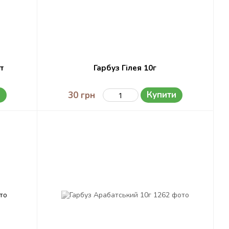
т
Гарбуз Гілея 10г
и
Купити
30 грн