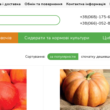
 і доставка
Обмін та повернення
Контактна інформація
+38(068)-175-
+38(066)-052-
овочів
Сидерати та кормові культури
Циб
Сортування:
за популярністю
спочатку дешевш