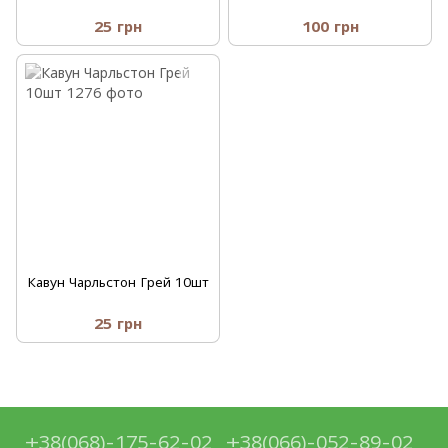
25 грн
100 грн
Кавун Чарльстон Грей 10шт
25 грн
+38(068)-175-62-02
+38(066)-052-89-02