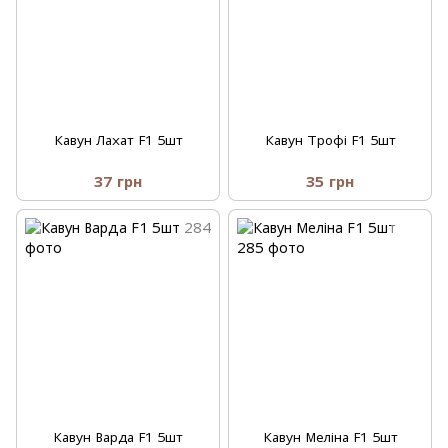
Кавун Лахат F1 5шт
Кавун Трофі F1 5шт
37 грн
35 грн
Кавун Варда F1 5шт
Кавун Меліна F1 5шт