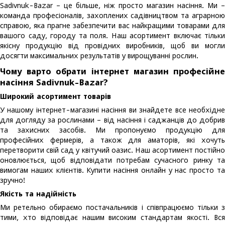
Sadivnuk-Bazar – це більше, ніж просто магазин насіння. Ми –
команда професіоналів, захоплених садівництвом та аграрною
справою, яка прагне забезпечити вас найкращими товарами для
вашого саду, городу та поля. Наш асортимент включає тільки
якісну продукцію від провідних виробників, щоб ви могли
досягти максимальних результатів у вирощуванні рослин.
Чому варто обрати інтернет магазин професійне
насіння Sadivnuk-Bazar?
Широкий асортимент товарів
У нашому інтернет-магазині насіння ви знайдете все необхідне
для догляду за рослинами – від насіння і саджанців до добрив
та захисних засобів. Ми пропонуємо продукцію для
професійних фермерів, а також для аматорів, які хочуть
перетворити свій сад у квітучий оазис. Наш асортимент постійно
оновлюється, щоб відповідати потребам сучасного ринку та
вимогам наших клієнтів. Купити насіння онлайн у нас просто та
зручно!
Якість та надійність
Ми ретельно обираємо постачальників і співпрацюємо тільки з
тими, хто відповідає нашим високим стандартам якості. Вся