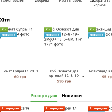
Захист рослин
Добрива
Насіння овочів
Сидерати та
кормові
культури
Хіти
Хіт
Хіт
Хіт
Новинка
Новинка
Новинка
Томат Супрім F1 20шт
Хобі Осмокот для
Інсектицид К
гортензій 12-8-19-
60 грн
95 гр
2MgO+TE, 5-6М, 1 кг
595 грн
Розпродаж
Новинки
Розпродаж
Розпродаж
Розпродаж