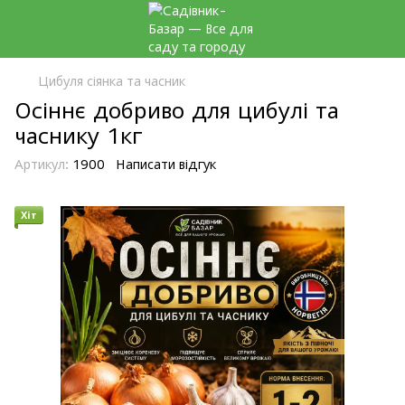
Цибуля сіянка та часник
Осіннє добриво для цибулі та
часнику 1кг
Артикул:
1900
Написати відгук
Хіт