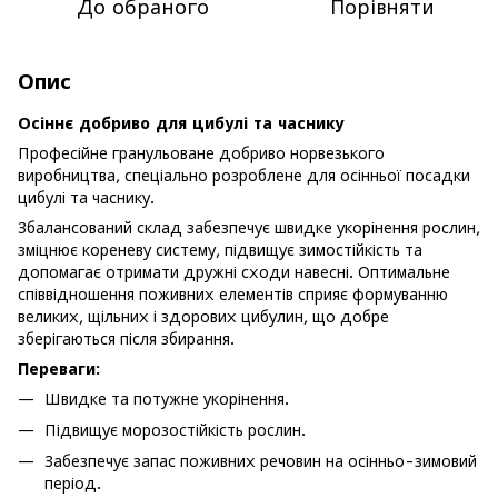
До обраного
Порівняти
Опис
Осіннє добриво для цибулі та часнику
Професійне гранульоване добриво норвезького
виробництва, спеціально розроблене для осінньої посадки
цибулі та часнику.
Збалансований склад забезпечує швидке укорінення рослин,
зміцнює кореневу систему, підвищує зимостійкість та
допомагає отримати дружні сходи навесні. Оптимальне
співвідношення поживних елементів сприяє формуванню
великих, щільних і здорових цибулин, що добре
зберігаються після збирання.
Переваги:
Швидке та потужне укорінення.
Підвищує морозостійкість рослин.
Забезпечує запас поживних речовин на осінньо-зимовий
період.