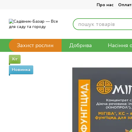
Перейти до основного контенту
Про нас
Оплата
Захист рослин
Добрива
Насіння 
Хіт
Новинка