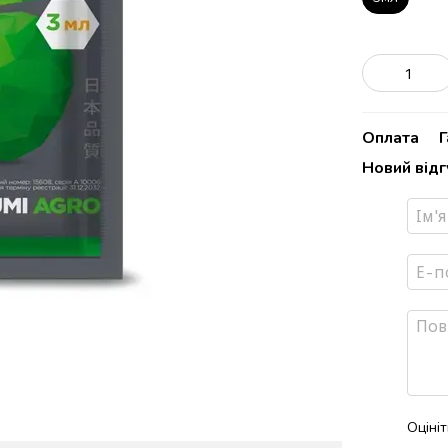
Оплата
Г
Новий від
Оціні