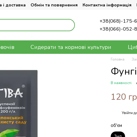
 і доставка
Обмін та повернення
Контактна інформація
+38(068)-175-
+38(066)-052-
овочів
Сидерати та кормові культури
Циб
Головна
За
Фунгі
В наявності
120 г
Увійти
дл
%
об'єм
3мл