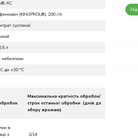
А®, КС
На
феноквін (KINOPROL®), 200 г/л
нтрат суспензії
мний
0,5 л
с небезпеки
°С до +30 °С
Максимальна кратність обробок
/
 обробок
строк останьої обробки (днів до
збору врожаю)
лин в
ції з
2/14