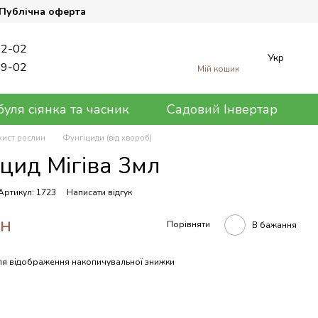
Публічна оферта
62-02
Укр
89-02
Мій кошик
уля сіянка та часник
Садовий Інвертар
хист рослин
Фунгіциди (від хвороб)
цид Мігіва 3мл
Артикул: 1723
Написати відгук
рн
Порівняти
В бажання
я відображення накопичувальної знижки