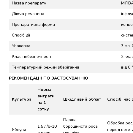
Назва препарату
МІГІВ
Діюча речовина
іпфлу
Препаративна форма
конце
Спосіб дії
систе
Упаковка
3 мл, 
Клас небезпечності
2 кла
Температурний режим зберігання
від 0 
РЕКОМЕНДАЦІЇ ПО ЗАСТОСУВАННЮ
Норма
витрати
Культура
Шкідливий об’єкт
Спосіб, час
на 1
сотку
Парша,
Обробка рос
1,5 л/8-10
борошниста роса,
Яблуня
період вегета
л води
моніліоз,