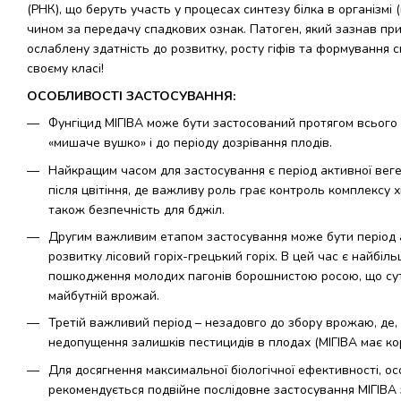
(РНК), що беруть участь у процесах синтезу білка в організмі
чином за передачу спадкових ознак. Патоген, який зазнав при
ослаблену здатність до розвитку, росту гіфів та формування 
своєму класі!
ОСОБЛИВОСТІ ЗАСТОСУВАННЯ:
Фунгіцид МІГІВА може бути застосований протягом всього п
«мишаче вушко» і до періоду дозрівання плодів.
Найкращим часом для застосування є період активної вегета
після цвітіння, де важливу роль грає контроль комплексу х
також безпечність для бджіл.
Другим важливим етапом застосування може бути період 
розвитку лісовий горіх-грецький горіх. В цей час є найб
пошкодження молодих пагонів борошнистою росою, що сут
майбутній врожай.
Третій важливий період – незадовго до збору врожаю, де,
недопущення залишків пестицидів в плодах (МІГІВА має кор
Для досягнення максимальної біологічної ефективності, о
рекомендується подвійне послідовне застосування МІГІВА 