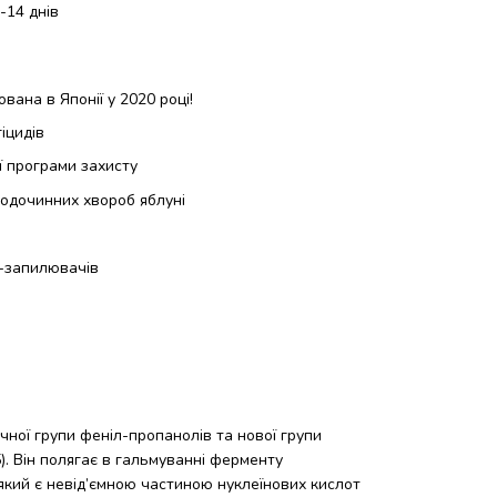
-14 днів
вана в Японії у 2020 році!
гіцидів
 програми захисту
одочинних хвороб яблуні
х-запилювачів
ної групи феніл-пропанолів та нової групи
). Він полягає в гальмуванні ферменту
 який є невід’ємною частиною нуклеїнових кислот