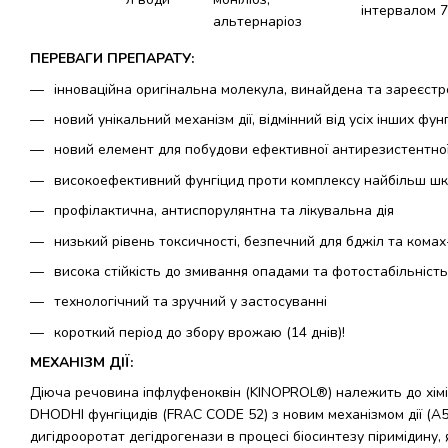
інтервалом 7
альтернаріоз
ПЕРЕВАГИ ПРЕПАРАТУ:
інноваційна оригінальна молекула, винайдена та зареєстро
новий унікальний механізм дії, відмінний від усіх інших фун
новий елемент для побудови ефективної антирезистентної
високоефективний фунгіцид проти комплексу найбільш шк
профілактична, антиспорулянтна та лікувальна дія
низький рівень токсичності, безпечний для бджіл та кома
висока стійкість до змивання опадами та фотостабільність
технологічний та зручний у застосуванні
короткий період до збору врожаю (14 днів)!
МЕХАНІЗМ ДІЇ:
Діюча речовина іпфлуфеноквін (KINOPROL®) належить до хіміч
DHODHI фунгіцидів (FRAC CODE 52) з новим механізмом дії (А5
дигідрооротат дегідрогенази в процесі біосинтезу піримідину,