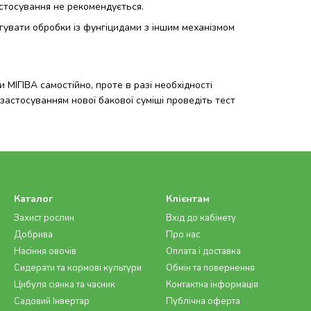
стосування не рекомендується.
гувати обробки із фунгіцидами з іншим механізмом
МІГІВА самостійно, проте в разі необхідності
застосуванням нової бакової суміші проведіть тест
Каталог
Клієнтам
Захист рослин
Вхід до кабінету
Добрива
Про нас
Насіння овочів
Оплата і доставка
Сидерати та кормові культури
Обмін та повернення
Цибуля сіянка та часник
Контактна інформація
Садовий Інвертар
Публічна оферта