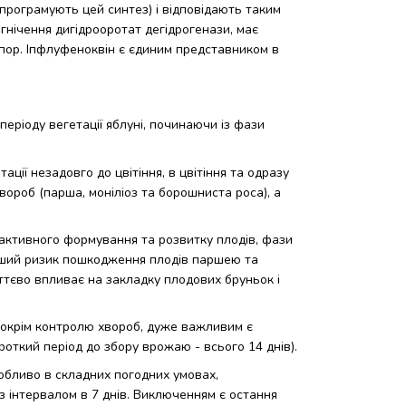
 (програмують цей синтез) і відповідають таким
гнічення дигідрооротат дегідрогенази, має
спор. Іпфлуфеноквін є єдиним представником в
еріоду вегетації яблуні, починаючи із фази
ції незадовго до цвітіння, в цвітіння та одразу
вороб (парша, моніліоз та борошниста роса), а
активного формування та розвитку плодів, фази
ільший ризик пошкодження плодів паршею та
тєво впливає на закладку плодових бруньок і
 окрім контролю хвороб, дуже важливим є
откий період до збору врожаю - всього 14 днів).
собливо в складних погодних умовах,
з інтервалом в 7 днів. Виключенням є остання