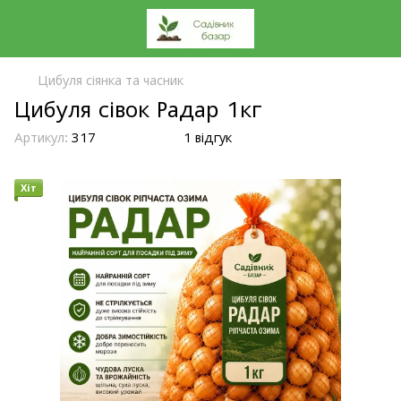
Цибуля сіянка та часник
Цибуля сівок Радар 1кг
Артикул:
317
1 відгук
Хіт