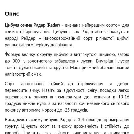
Опис
Цибуля озима Радар (Radar)
– визнана найкращим сортом для
озимого вирощування. Цибуля сівок Радар або як кажуть в
народі Рейдер – високоврожайний сорт ріпчастої цибулі
ранньстиглого періоду дозрівання.
Формує велику округлу цибулю з витягнутою шийкою, вагою
до 300 г, золотистого забарвлення луски. Внутрішні луски
товсті, дуже соковиті та хрусткі. Має приємний збалансований
напівгострий смак.
Сорт гарантовано стійкий до стрілкування та добре
переносить зиму. Навіть за відсутності снігу, посадки легко
переживають зниження температури до позначки в 13-16
градусів нижче нуля, а за наявності хоч невеликого снігового
покриву витримає морози до -25 градусів.
Висаджують озиму цибулю Радар за 3-4 тижні до промерзання
ґрунту. Цінують сорт за високу врожайність і стійкість до
хвороб. Придатна для свіжого використання та тривалого