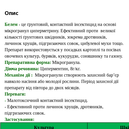
Опис
Белем
- це ґрунтовий, контактний інсектицид на основі
мікрогранул циперметрину. Ефективний проти великої
кількості ґрунтових шкідників, зокрема дротяників,
личинок хрущів, підгризаючих совок, цибулевої мухи тощо.
Препарат використовується у посадках картоплі та посівах
овочевих культур, буряків, кукурудзи, соняшнику та газону.
Препаративна форма:
Мікрогранула
.
Діюча речовина:
Циперментин
, 8г/кг.
Механізм дії :
Мікрогранули
створюють захисний бар’єр
навколо насіння або молодої рослини. Період захисної дії
препарату від півтора до двох місяців.
Переваги:
-
Малотоксичний контактний інсектицид.
-
Ефективний проти личинок хрущів, дротяників,
підгризаючих совок.
Застосування:
Культура
Шкі