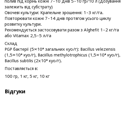
полив під корінь кожні 7-10 днів 5-10 гр/10 л (дозування
залежить від субстрату)
Овочеві культури: Крапельне зрошення: 1-3 кг/га.
Повторювати кожні 7-14 днів протягом усього циклу
розвитку культури.
Рекомендується застосовувати разом з Alghefit 1-2 кг/га
або Vitamax 2,5-5 л/га
Склад
PGP бактерії (5×10⁸ загальних куо/г): Bacillus velezensis
(1,5×10⁸ куо/г), Baciillus methylotrophicus (1,5×10⁸ куо/г),
Bacillus subtilis (2х10⁸ куо/г).
Поставляється в:
100 гр, 1 кг, 5 кг, 10 кг
Відгуки