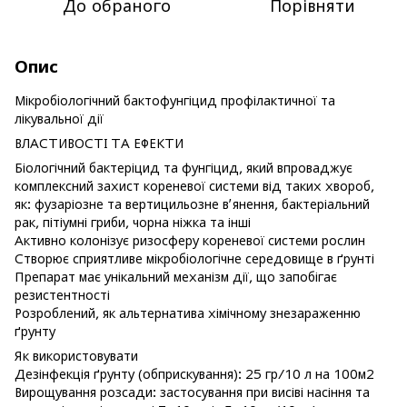
До обраного
Порівняти
Опис
Мікробіологічний бактофунгіцид профілактичної та
лікувальної дії
ВЛАСТИВОСТІ ТА ЕФЕКТИ
Біологічний бактеріцид та фунгіцид, який впроваджує
комплексний захист кореневої системи від таких хвороб,
як: фузаріозне та вертицильозне в’янення, бактеріальний
рак, пітіумні гриби, чорна ніжка та інші
Активно колонізує ризосферу кореневої системи рослин
Створює сприятливе мікробіологічне середовище в ґрунті
Препарат має унікальний механізм дії, що запобігає
резистентності
Розроблений, як альтернатива хімічному знезараженню
ґрунту
Як використовувати
Дезінфекція ґрунту (обприскування): 25 гр/10 л на 100м2
Вирощування розсади: застосування при висіві насіння та