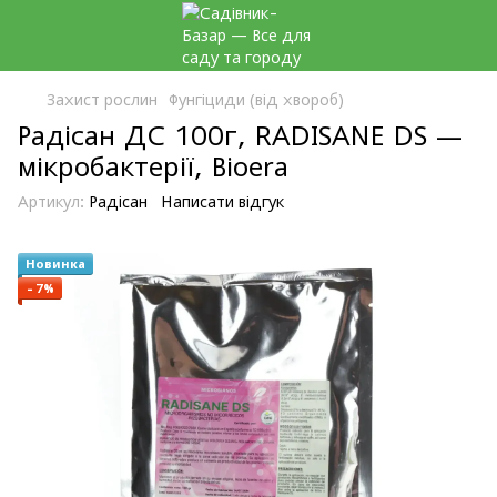
Захист рослин
Фунгіциди (від хвороб)
Радісан ДС 100г, RADISANE DS —
мікробактерії, Bioera
Артикул:
Радісан
Написати відгук
Новинка
−7%