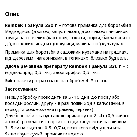
Опис
RembeK Гранула 230 г
- готова приманка для боротьби з
Медведкою (дзигою, капустянкой), дротянкою і личинкою
хруща на овочевих (картопля, томати, огірки, баклажани і т.
д.), квіткових, ягідних (полуниця, малина і ін.) культурах.
Приманка для боротьби з садовими мурахами на грядках,
під деревами і чагарниками, в теплицях, близько будівель.
Діюча речовина препарату RembeK Гранула 230 г -
:
імідаклоприд 0,5 г/кг, хлорпирифос 0,5 г/кг.
Вміст пакету розраховано на обробку 4-5 соток.
Застосування:
Першу обробку проводити за 5-10 днів до посіву або
посадки рослин, другу - в разі появи ходів капустянки, в
період їх розмноження (травень, червень).
Для боротьби з капустянкою приманку по 2-4 г (0,5 чайної
ложки), розкласти в норки і в ходи капустянки на глибину
3-5 см на відстані 0,5-0,7 м, після чого вхід ущільнити.
Якщо ґрунт сухий, промочити водою.