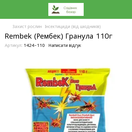
Захист рослин
Інсектициди (від шкідників)
Rembek (Рембек) Гранула 110г
Артикул:
1424-110
Написати відгук