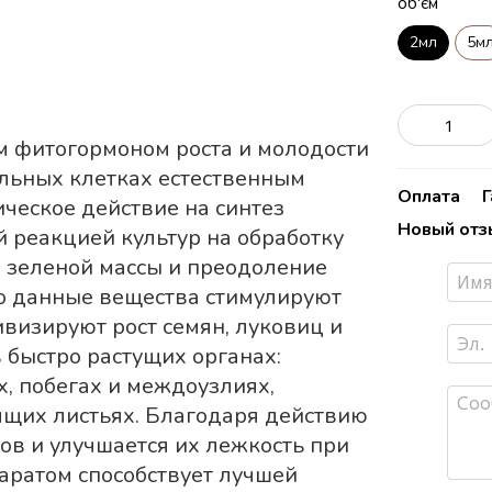
об'єм
2мл
5м
м фитогормоном роста и молодости
ельных клетках естественным
Оплата
ческое действие на синтез
Новый отз
 реакцией культур на обработку
а зеленой массы и преодоление
о данные вещества стимулируют
ивизируют рост семян, луковиц и
 быстро растущих органах:
, побегах и междоузлиях,
щих листьях. Благодаря действию
ов и улучшается их лежкость при
аратом способствует лучшей