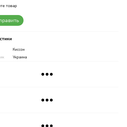
те товар
править
стики
Киссон
ник
Украина