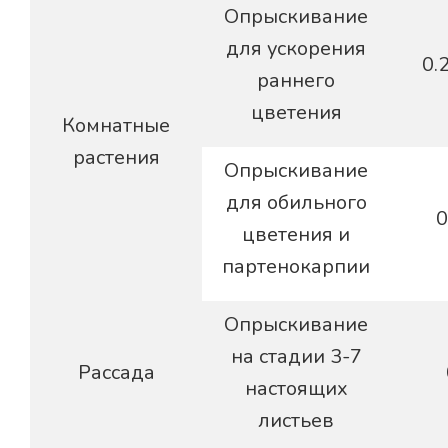
Опрыскивание
для ускорения
0.
раннего
цветения
Комнатные
растения
Опрыскивание
для обильного
0
цветения и
партенокарпии
Опрыскивание
на стадии 3-7
Рассада
настоящих
листьев