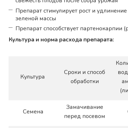
свежесть плодов после сбора урожая
Препарат стимулирует рост и удлинение с
зеленой массы
Препарат способствует партенокарпии 
Культура и норма расхода препарата:
Кол
Сроки и способ
вод
Культура
обработки
а
(л
Замачивание
Семена
перед посевом