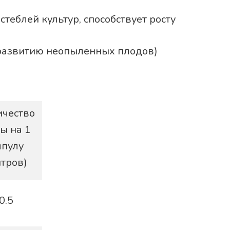
теблей культур, способствует росту
(развитию неопыленных плодов)
ичество
ы на 1
мпулу
итров)
0.5