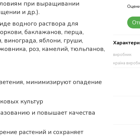
условиям при выращивании
Оцени
щении и др.).
От
виде водного раствора для
моркови, баклажанов, перца,
, винограда, яблони, груши,
Характери
жовника, роз, камелий, тюльпанов,
виробник
країна вироб
цветения, минимизируют опадение
ковых культур
разованию и повышает качества
рение растений и сохраняет