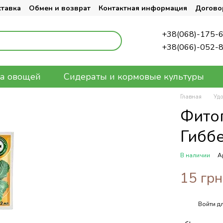
ставка
Обмен и возврат
Контактная информация
Догово
+38(068)-175-
+38(066)-052-
а овощей
Сидераты и кормовые культуры
Главная
Уд
Фито
Гибб
В наличии
А
15 грн
Войти
дл
%