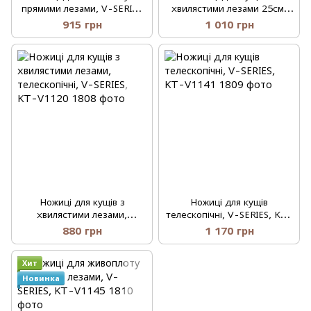
прямими лезами, V-SERIES
хвилястими лезами 25см,
WOOD, KT-V1115
V-SERIES, KT-V1121
915 грн
1 010 грн
Ножиці для кущів з
Ножиці для кущів
хвилястими лезами,
телескопічні, V-SERIES, KT-
телескопічні, V-SERIES, KT-
V1141
880 грн
1 170 грн
V1120
Хит
Новинка