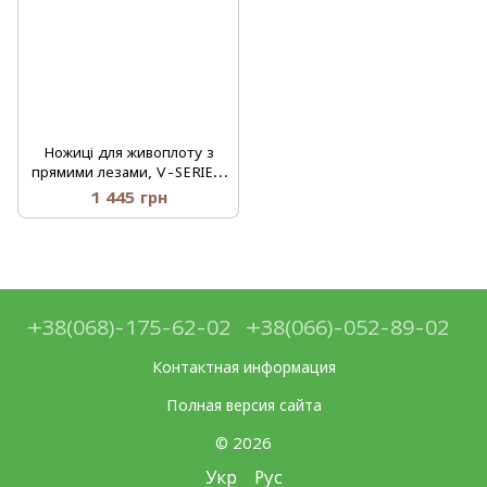
Ножиці для живоплоту з
прямими лезами, V-SERIES,
KT-V1145
1 445 грн
+38(068)-175-62-02
+38(066)-052-89-02
Контактная информация
Полная версия сайта
© 2026
Укр
Рус