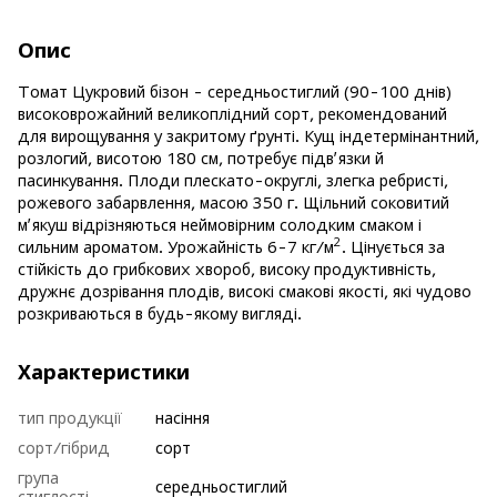
Опис
Томат Цукровий бізон - середньостиглий (90-100 днів)
високоврожайний великоплідний сорт, рекомендований
для вирощування у закритому ґрунті. Кущ індетермінантний,
розлогий, висотою 180 см, потребує підв’язки й
пасинкування. Плоди плескато-округлі, злегка ребристі,
рожевого забарвлення, масою 350 г. Щільний соковитий
м’якуш відрізняються неймовірним солодким смаком і
2
сильним ароматом. Урожайність 6-7 кг/м
. Цінується за
стійкість до грибкових хвороб, високу продуктивність,
дружнє дозрівання плодів, високі смакові якості, які чудово
розкриваються в будь-якому вигляді.
Характеристики
тип продукції
насіння
сорт/гібрид
сорт
група
середньостиглий
стиглості