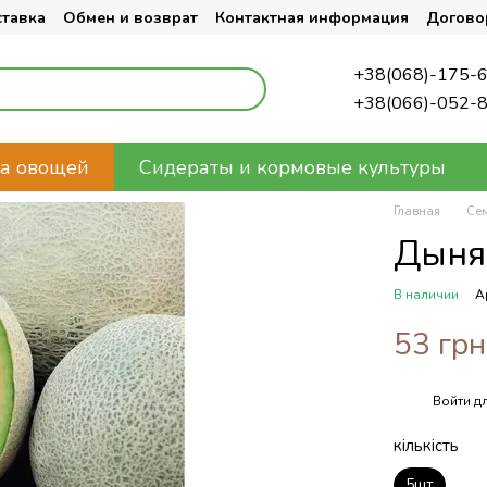
ставка
Обмен и возврат
Контактная информация
Догово
+38(068)-175-
+38(066)-052-
а овощей
Сидераты и кормовые культуры
Главная
Се
Дыня
В наличии
А
53 грн
Войти
дл
%
кількість
5шт