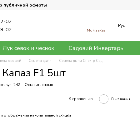
р публичной оферты
62-02
Рус
89-02
Мой заказ
Лук севок и чеснок
Садовий Инвертарь
мена овощей
Семена дыни
Семена дыни Спектр Сад
 Капаз F1 5шт
ртикул: 242
Оставить отзыв
К сравнению
В желания
я отображения накопительной скидки