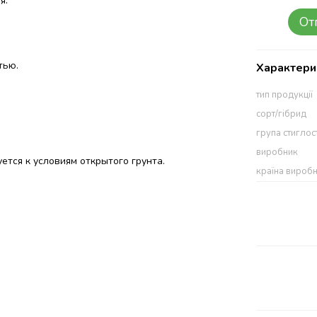
я.
От
тью.
Характери
тип продукції
сорт/гібрид
група стиглос
виробник
ется к условиям открытого грунта.
країна вироб