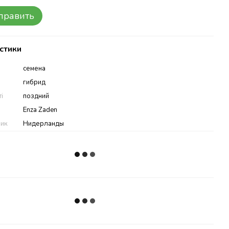
править
стики
семена
гибрид
ті
поздний
Enza Zaden
ник
Нидерланды