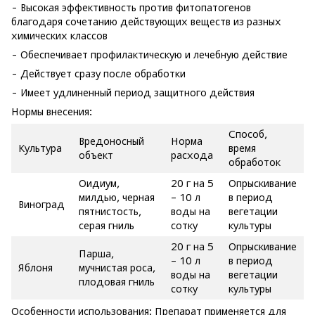
- Высокая эффективность против фитопатогенов
благодаря сочетанию действующих веществ из разных
химических классов
- Обеспечивает профилактическую и лечебную действие
- Действует сразу после обработки
- Имеет удлиненный период защитного действия
Нормы внесения:
Способ,
Вредоносный
Норма
Культура
время
объект
расхода
обработок
Оидиум,
20 г на 5
Опрыскивание
милдью, черная
– 10 л
в период
Виноград
пятнистость,
воды на
вегетации
серая гниль
сотку
культуры
20 г на 5
Опрыскивание
Парша,
– 10 л
в период
Яблоня
мучнистая роса,
воды на
вегетации
плодовая гниль
сотку
культуры
Особенности использования: Препарат применяется для