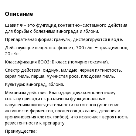
Описание
Шавит Ф – это фунгицид контактно-системного действия
для борьбы с болезнями винограда и яблони.
Препаративная форма: гранулы, диспергируются в воде.
Действующее вещество: фолпет, 700 г/кг + триадименол,
20 г/кг.
Классификация ВООЗ: II класс (помирнотоксични).
Спектр действия: оидиум, милдью, черная пятнистость,
серая гниль, парша, мучнистая роса, плодовая гниль.
Культуры: виноград, яблоня.
Механизм действия: Благодаря двухкомпонентному
составу приводит к различным функциональным
нарушениям жизнедеятельности патогенов (угнетение
активности ферментов, процессов дыхания, деления и
проникновения клеток грибов), что исключает вероятность
резистентности к препарату.
Преимущества: