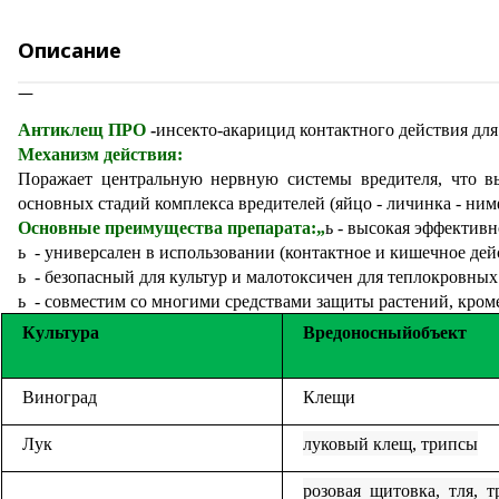
Описание
Антиклещ ПРО
-
инсекто-акарицид контактного действия для
Механизм действия:
Поражает центральную нервную системы вредителя, что вы
основных стадий комплекса вредителей (яйцо - личинка - ним
Основные преимущества препарата:„
ь
- высокая эффективн
ь
- универсален в использовании (контактное и кишечное дей
ь
- безопасный для культур и малотоксичен для теплокровны
ь
- совместим со многими средствами защиты растений, кром
Культура
Вредоносный
объект
Виноград
Клещи
Лук
луковый клещ, трипсы
розовая щитовка, тля, 