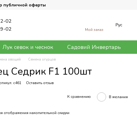
р публичной оферты
62-02
Рус
89-02
Мой заказ
Лук севок и чеснок
Садовий Инвертарь
мена овощей
Семена огурцов
ец Седрик F1 100шт
ртикул: с461
Оставить отзыв
К сравнению
В желания
я отображения накопительной скидки