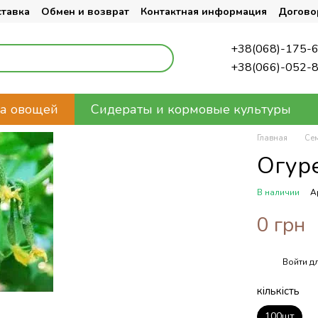
ставка
Обмен и возврат
Контактная информация
Догово
+38(068)-175-
+38(066)-052-
а овощей
Сидераты и кормовые культуры
Главная
Се
Огур
В наличии
А
0 грн
Войти
дл
%
кількість
100шт