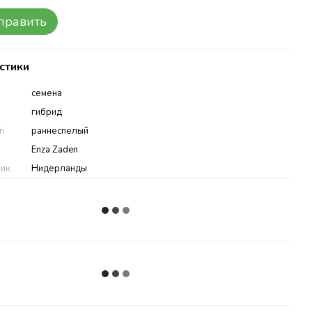
править
стики
семена
гибрид
ті
раннеспелый
Enza Zaden
ник
Нидерланды