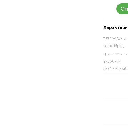
От
Характери
тип продукції
сорт/гібрид
група стиглос
виробник
країна вироб