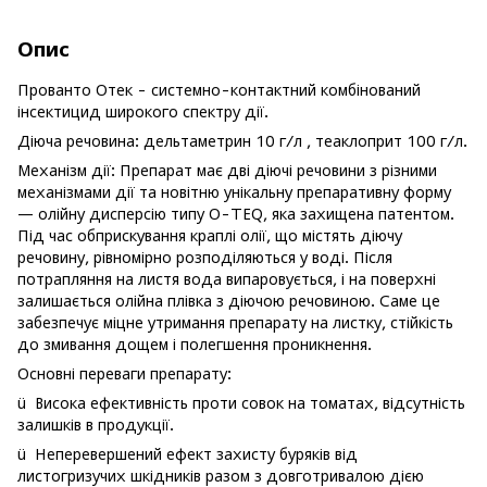
Опис
Прованто Отек - системно-контактний комбінований
інсектицид широкого спектру дії.
Діюча речовина: дельтаметрин 10 г/л , теаклоприт 100 г/л.
Механізм дії: Препарат має дві діючі речовини з різними
механізмами дії та новітню унікальну препаративну форму
— олійну дисперсію типу O-TEQ, яка захищена патентом.
Під час обприскування краплі олії, що містять діючу
речовину, рівномірно розподіляються у воді. Після
потрапляння на листя вода випаровується, і на поверхні
залишається олійна плівка з діючою речовиною. Саме це
забезпечує міцне утримання препарату на листку, стійкість
до змивання дощем і полегшення проникнення.
Основні переваги препарату:
ü Висока ефективність проти совок на томатах, відсутність
залишків в продукції.
ü Неперевершений ефект захисту буряків від
листогризучих шкідників разом з довготривалою дією