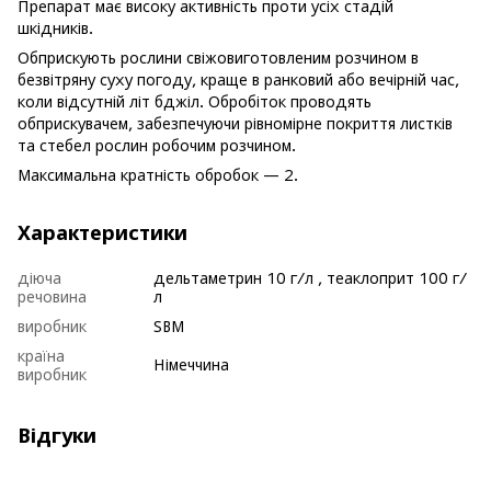
Препарат має високу активність проти усіх стадій
шкідників.
Обприскують рослини свіжовиготовленим розчином в
безвітряну суху погоду, краще в ранковий або вечірній час,
коли відсутній літ бджіл. Обробіток проводять
обприскувачем, забезпечуючи рівномірне покриття листків
та стебел рослин робочим розчином.
Максимальна кратність обробок — 2.
Характеристики
діюча
дельтаметрин 10 г/л , теаклоприт 100 г/
речовина
л
виробник
SBM
країна
Німеччина
виробник
Відгуки