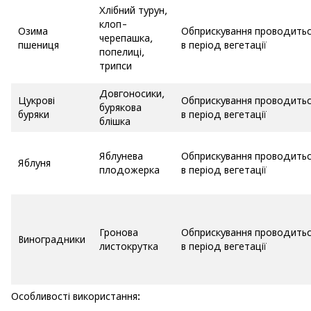
Хлібний турун,
клоп-
Озима
Обприскування проводить
черепашка,
пшениця
в період вегетації
попелиці,
трипси
Довгоносики,
Цукрові
Обприскування проводить
бурякова
буряки
в період вегетації
блішка
Яблунева
Обприскування проводить
Яблуня
плодожерка
в період вегетації
Гронова
Обприскування проводить
Виноградники
листокрутка
в період вегетації
Особливості використання: