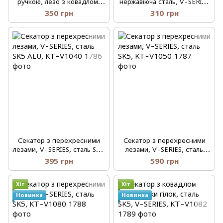
ручкою, лезо з ковадлом,
нержавіюча сталь, V-SERIES
сталь SK5, V-SERIES, KT-
PRECISSION, KT-V1046
350 грн
310 грн
V1049
Секатор з перехресними
Секатор з перехресними
лезами, V-SERIES, сталь SK5
лезами, V-SERIES, сталь
ALU, KT-V1040
SK5, KT-V1050
395 грн
590 грн
Хіт
Хіт
Новинка
Новинка