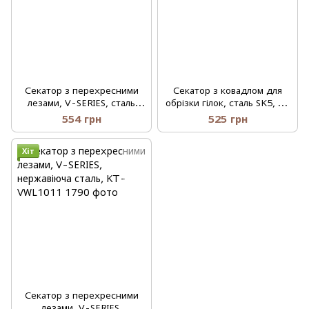
Секатор з перехресними
Секатор з ковадлом для
лезами, V-SERIES, сталь
обрізки гілок, сталь SK5, V-
SK5, KT-V1080
SERIES, KT-V1082
554 грн
525 грн
Хіт
Секатор з перехресними
лезами, V-SERIES,