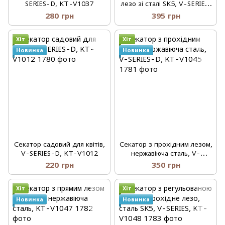
SERIES-D, KT-V1037
лезо зі сталі SK5, V-SERIES,
KT-V1029
280 грн
395 грн
Хіт
Хіт
Новинка
Новинка
Секатор садовий для квітів,
Секатор з прохідним лезом,
V-SERIES-D, KT-V1012
нержавіюча сталь, V-
SERIES-D, KT-V1045
220 грн
350 грн
Хіт
Хіт
Новинка
Новинка