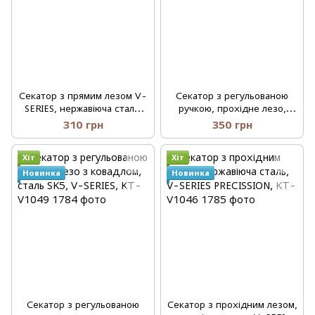
Секатор з прямим лезом V-
Секатор з регульованою
SERIES, нержавіюча сталь,
ручкою, прохідне лезо,
KT-V1047
сталь SK5, V-SERIES, KT-
310 грн
350 грн
V1048
Хіт
Хіт
Новинка
Новинка
Секатор з регульованою
Секатор з прохідним лезом,