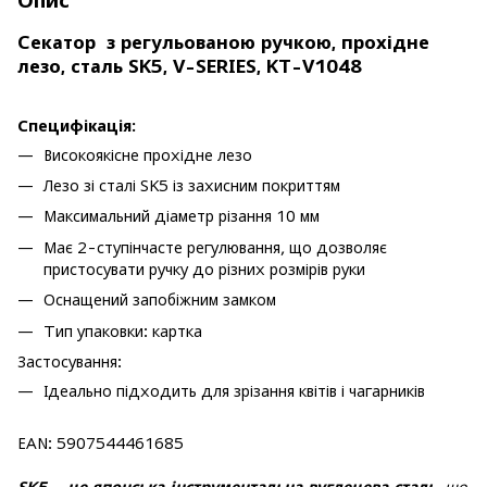
Опис
Секатор з регульованою ручкою, прохідне
лезо, сталь SK5, V-SERIES, KT-V1048
Специфікація:
Високоякісне прохідне лезо
Лезо зі сталі SK5 із захисним покриттям
Максимальний діаметр різання 10 мм
Має 2-ступінчасте регулювання, що дозволяє
пристосувати ручку до різних розмірів руки
Оснащений запобіжним замком
Тип упаковки: картка
Застосування:
Ідеально підходить для зрізання квітів і чагарників
EAN: 5907544461685
SK5 - це японська інструментальна вуглецева сталь
, що