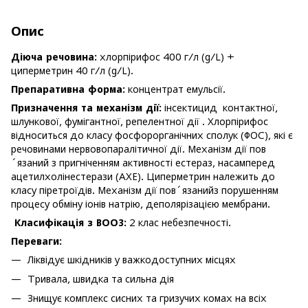
Опис
Діюча речовина:
хлорпірифос 400 г/л (g/L) +
циперметрин 40 г/л (g/L).
Препаративна форма:
концентрат емульсії.
Призначення та механізм дії:
інсектицид контактної,
шлункової, фумігантної, репелентної дії . Хлорпірифос
відноситься до класу фосфорорганічних сполук (ФОС), які є
речовинами нервовопаралітичної дії. Механізм дії пов
´язаний з пригніченням активності естераз, насамперед
ацетилхолінестерази (АХЕ). Циперметрин належить до
класу піретроїдів. Механізм дії пов´язанийз порушенням
процесу обміну іонів натрію, деполярізацією мембрани.
Класифікація з ВООЗ:
2 клас небезпечності.
Переваги:
Ліквідує шкідників у важкодоступних місцях
Тривала, швидка та сильна дія
Знищує комплекс сисних та гризучих комах на всіх