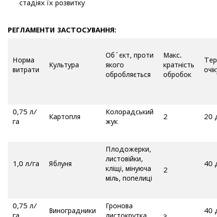
стадіях їх розвитку
РЕГЛАМЕНТИ ЗАСТОСУВАННЯ:
Об´єкт, проти
Макс.
Норма
Тер
Культура
якого
кратність
витрати
очі
обробляється
обробок
0,75 л/
Колорадський
Картопля
2
20 
га
жук
Плодожерки,
листовійки,
1,0 л/га
Яблуня
40 
кліщі, мінуюча
2
міль, попелиці
0,75 л/
Гронова
Виноградники
40 
га
листокрутка
3