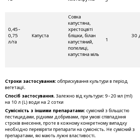
Совка
капустяна,
0,45-
хрестоцвіті
0,75
Капуста
блішки, білан
30 
1
л/ra
капустяний,
попелиці,
капустяна міль
Строки застосування:
обприскування культури в період
вегетації.
Спосіб застосування.
Залежно від культури: 9-20 мл (ml)
на 10 л (L) води на 2 сотки
Сумісність з іншими препаратами:
сумісний з більшістю
пестицидами, рідкими добривами, при умові співпадіння
строків внесення, проте в кожному конкретному випадку
необхідно перевіряти препарати на сумісність. Не сумісний з
препаратами, які мають лужні властивості.