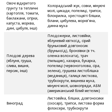
Овочі відкритого
Колорадський жук, совки, мінуючі
грунту та тепличні
молі, цикади, попелиці, трипси,
(картопля, томати,
білокрилка, хрестоцвіті блішки,
баклажани, огірки,
білани, цибулева, моркв’яна,
капуста, морква,
динна муха
дині, цибуля, інші)
Плодожерки, листовійки,
яблуневий квіткоїд, сірий
бруньковий довгоносик
(брунькоїд), бронзівки (в тч.
Плодові дерева
оленка волохата), трач
(яблуня, груша,
(пильщик), казарка, букарка,
слива, вишня,
попелиці (червоноголова, сіра,
персик, інші)
зелена), грушева листоблішка
(медяниця), галиця листкова,
трубкокрути, вишнева муха,
мінуючі молі, шовкопряди, АБМ
(американський білий метелик)
Листовійка, блішки, довгоносики
Виноград
(скосарі), трипси, листова форма
філоксери, трубкокрути