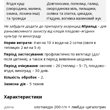
Ягідні кущі
Довгоносики, попелиці, галиці,
(смородина, малина,
смородинова міль, пильщики,
ожина, лохина інші)
склівка та златка, цикадки,
та троянди
п’ядуни, вогнівка малиновий жук
Не забудьте додати до препарату акарицид
Міральд
– для
раньовесняного захисту від кліщів плодово-ягідних
культур та винограду
Норми витрати:
4 мл на 10 л води на 2 сотки (овочі в
теплицях 2 мл на 5 л)
Період застосування
: профілактично по вегетації (до/
після цвітіння), а також в період виявлення шкідника.
Період очікування
: овочеві – 20 (теплиці – 5-7), плодово-
ягідні, виноград – 30 днів.
Кількість обробок
– 2.
Захисна дія
– 5 тижнів
Характеристики
діюча
клотіанідін 200 г/л + лямбда-цигалотрин