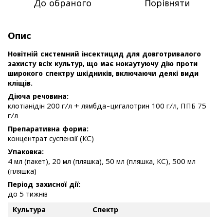
До обраного
Порівняти
Опис
Новітній системний інсектицид для довготривалого
захисту всіх культур, що має нокаутуючу дію проти
широкого спектру шкідників, включаючи деякі види
кліщів.
Діюча речовина:
клотіанідін 200 г/л + лямбда-цигалотрин 100 г/л, ППБ 75
г/л
Препаративна форма:
концентрат суспензії (КС)
Упаковка:
4 мл (пакет), 20 мл (пляшка), 50 мл (пляшка, КС), 500 мл
(пляшка)
Період захисної дії:
до 5 тижнів
Культура
Спектр