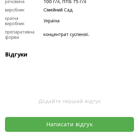
речовина
100 г/л, ППБ 75 г/л
виробник
Сімейний Сад
країна
Україна
виробник
препаративна
концентрат суспензії.
форма
Відгуки
Додайте перший відгук
Написати відгук