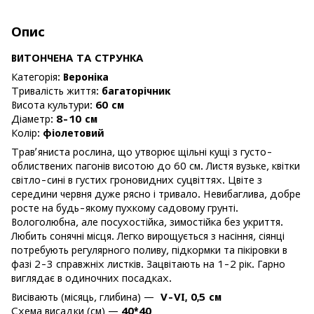
Опис
ВИТОНЧЕНА ТА СТРУНКА
Категорія:
Вероніка
Тривалість життя:
багаторічник
Висота культури:
60 см
Діаметр:
8-10 см
Колір:
фіолетовий
Трав’яниста рослина, що утворює щільні кущі з густо-
облиствених пагонів висотою до 60 см. Листя вузьке, квітки
світло-сині в густих гроновидних суцвіттях. Цвіте з
середини червня дуже рясно і тривало. Невибаглива, добре
росте на будь-якому пухкому садовому грунті.
Вологолюбна, але посухостійка, зимостійка без укриття.
Любить сонячні місця. Легко вирощується з насіння, сіянці
потребують регулярного поливу, підкормки та пікіровки в
фазі 2-3 справжніх листків. Зацвітають на 1-2 рік. Гарно
виглядає в одиночних посадках.
Висівають (місяць, глибина) —
V-VI, 0,5 см
Схема висадки (см) —
40*40