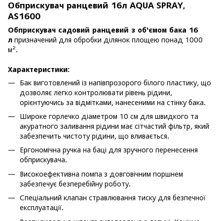
Обприскувач ранцевий 16л AQUA SPRAY,
AS1600
Обприскувач садовий ранцевий з об'ємом бака 16
л
призначений для обробки ділянок площею понад 1000
м².
Характеристики:
Бак виготовлений із напівпрозорого білого пластику, що
дозволяє легко контролювати рівень рідини,
орієнтуючись за відмітками, нанесеними на стінку бака.
Широке горлечко діаметром 10 см для швидкого та
акуратного заливання рідини має сітчастий фільтр, який
забезпечить чистоту рідини, що вливається.
Ергономічна ручка на баці для зручного перенесення
обприскувача.
Високоефективна помпа з довговічним поршнем
забезпечує безперебійну роботу.
Спеціальний клапан стравлювання тиску для безпечної
експлуатації.