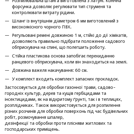
Розпилювальна штанга виготовлена ​​з латуні. Конічна
форсунка дозволяє регулювати тип струменя та
контролювати витрату рідини.
Шланг із внутрішнім діаметром 6 мм виготовлений з
високоякісного чорного ПВХ.
Регульовані ремені довжиною 1 м, стійкі до дії хімікатів,
дозволяють правильно підібрати положення садового
обприскувача на спині, що полегшить роботу.
Стійка пластикова основа запобігає перекиданню
ранцевого обприскувача, коли він знаходиться на землі.
Довжина важеля накачування: 60 см.
У комплект входить комплект запасних прокладок.
Застосовується для обробки газонної трави, садово-
городніх культур, дерев та кущів гербіцидами та
інсектицидами, як на відкритому ґрунті, так і в теплицях,
розплідниках. Також використовується для розпилення
різних розчинів для обробки поверхонь під час будівельних
робіт, розмочування шпалер,
дезінфекції та обробки проти плісняви ​​житлових та
господарських приміщень.