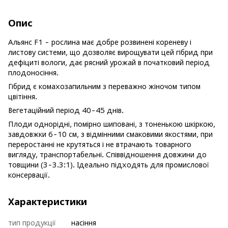
Опис
Альянс F1 - рослина має добре розвинені кореневу і
листову системи, що дозволяє вирощувати цей гібрид при
дефіциті вологи, дає рясний урожай в початковий період
плодоносіння.
Гібрид є комахозапильним з переважно жіночом типом
цвітіння.
Вегетаційний період 40-45 днів.
Плоди однорідні, помірно шиповані, з тоненькою шкіркою,
завдовжки 6-10 см, з відмінними смаковими якостями, при
переростанні не крутяться і не втрачають товарного
вигляду, транспортабельні. Співвідношення довжини до
товщини (3-3.3:1). Ідеально підходять для промислової
консервації.
Характеристики
тип продукції
насіння