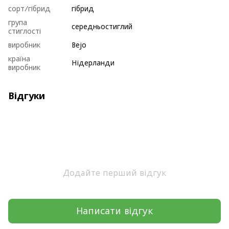
сорт/гібрид
гібрид
група
середньостиглий
стиглості
виробник
Bejo
країна
Нідерланди
виробник
Відгуки
Додайте перший відгук
Написати відгук