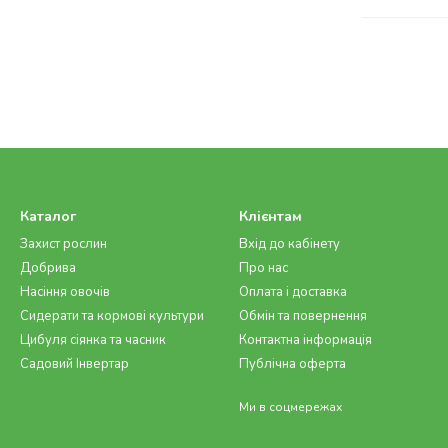
Каталог
Клієнтам
Захист рослин
Вхід до кабінету
Добрива
Про нас
Насіння овочів
Оплата і доставка
Сидерати та кормові культури
Обмін та повернення
Цибуля сіянка та часник
Контактна інформація
Садовий Інвертар
Публічна оферта
Ми в соцмережах