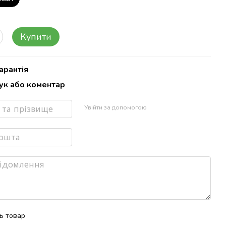
Купити
арантія
гук або коментар
Увійти за допомогою
ть товар