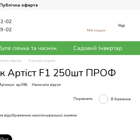
Публічна оферта
62-02
Укр
89-02
Мій кошик
уля сіянка та часник
Садовий Інвертар
сіння овочів
Насіння огірків
к Артіст F1 250шт ПРОФ
Артикул: ар396
Написати відгук
Порівняти
В бажання
я відображення накопичувальної знижки
50шт