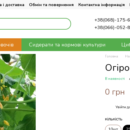
 і доставка
Обмін та повернення
Контактна інформація
+38(068)-175-
+38(066)-052-
овочів
Сидерати та кормові культури
Циб
Головна
На
Огіро
В наявності
0 грн
Увійти
дл
%
кількість
10шт
2