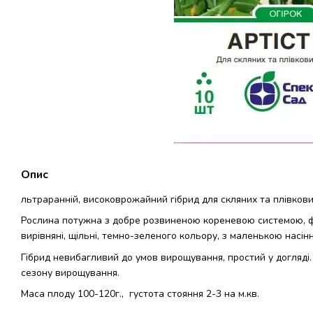
Опис
льтраранній, високоврожайний гібрид для скляних та плівкови
Рослина потужна з добре розвиненою кореневою системою, фо
вирівняні, щільні, темно-зеленого кольору, з маленькою насін
Гібрид невибагливий до умов вирощування, простий у догляді
сезону вирощування.
Маса плоду 100-120г., густота стояння 2-3 на м.кв.