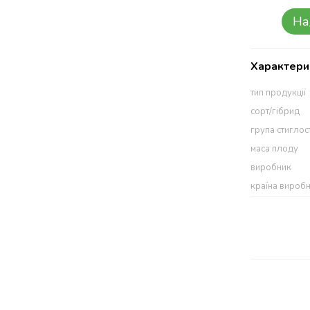
На
Характери
тип продукції
сорт/гібрид
група стиглос
маса плоду
виробник
країна вироб