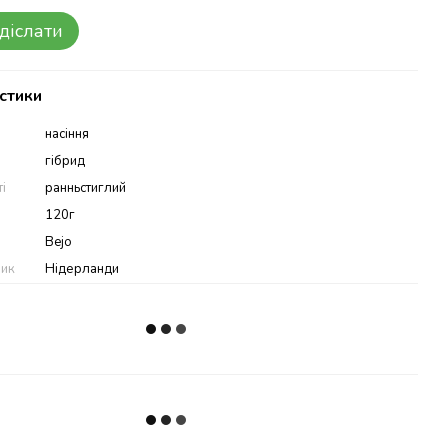
діслати
стики
насіння
гібрид
ті
ранньстиглий
120г
Bejo
ник
Нідерланди