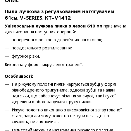
Опис
Пила лучкова з регульованим натягувачем
61см, V-SERIES, KT-V1412
Універсальна лучкова пилка з лезом 610 мм
призначена
для виконання наступних операцій:
поперечного розкрою дерев'яних заготовок;
поздовжнього розпилювання;
фігурної різки.
Виконана у формі викругленої трапеції.
Особливості:
На ріжучому полотні пилки чергуються зубці у формі
рівнобедреного трикутника, здвоєні зубці та наявні
надсічки, що забезпечує різання як сирої, так і сухої
деревини в обох напрямках руху пилки.
Ріжуче полотно виконано з високоякісної загартованої
сталі, завдяки чому полотно не тупиться і довго
служить, не ламаючись.
Гвинтовий механізм натягування ріжучого полотна