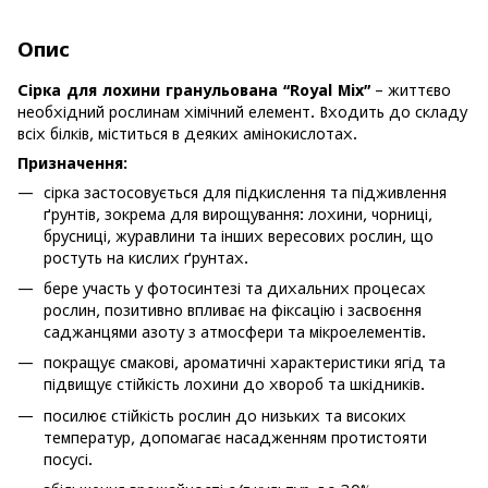
Опис
Сірка для лохини гранульована “Royal Mix”
– життєво
необхідний рослинам хімічний елемент. Входить до складу
всіх білків, міститься в деяких амінокислотах.
Призначення:
сірка застосовується для підкислення та підживлення
ґрунтів, зокрема для вирощування: лохини, чорниці,
брусниці, журавлини та інших вересових рослин, що
ростуть на кислих ґрунтах.
бере участь у фотосинтезі та дихальних процесах
рослин, позитивно впливає на фіксацію і засвоєння
саджанцями азоту з атмосфери та мікроелементів.
покращує смакові, ароматичні характеристики ягід та
підвищує стійкість лохини до хвороб та шкідників.
посилює стійкість рослин до низьких та високих
температур, допомагає насадженням протистояти
посусі.