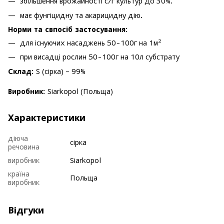
збільшення врожайності с/г культур до 30%.
має фунгіцидну та акарицидну дію.
Норми та свпосіб застосування:
для існуючих насаджень 50-100г на 1м²
при висадці рослин 50-100г на 10л субстрату
Склад:
S (сірка) – 99%
Виробник:
Siarkopol (Польща)
Характеристики
діюча
сірка
речовина
виробник
Siarkopol
країна
Польща
виробник
Відгуки